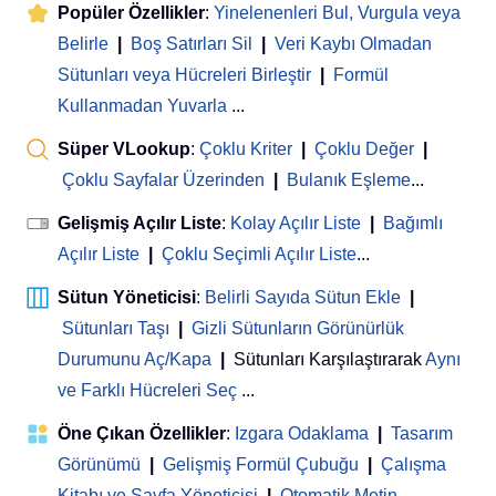
Popüler Özellikler
:
Yinelenenleri Bul, Vurgula veya
Belirle
|
Boş Satırları Sil
|
Veri Kaybı Olmadan
Sütunları veya Hücreleri Birleştir
|
Formül
Kullanmadan Yuvarla
...
Süper VLookup
:
Çoklu Kriter
|
Çoklu Değer
|
Çoklu Sayfalar Üzerinden
|
Bulanık Eşleme
...
Gelişmiş Açılır Liste
:
Kolay Açılır Liste
|
Bağımlı
Açılır Liste
|
Çoklu Seçimli Açılır Liste
...
Sütun Yöneticisi
:
Belirli Sayıda Sütun Ekle
|
Sütunları Taşı
|
Gizli Sütunların Görünürlük
Durumunu Aç/Kapa
|
Sütunları Karşılaştırarak
Aynı
ve Farklı Hücreleri Seç
...
Öne Çıkan Özellikler
:
Izgara Odaklama
|
Tasarım
Görünümü
|
Gelişmiş Formül Çubuğu
|
Çalışma
Kitabı ve Sayfa Yöneticisi
 | 
Otomatik Metin