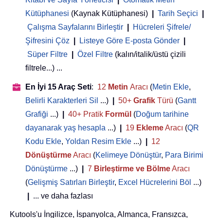
Kütüphanesi
(Kaynak Kütüphanesi)
|
Tarih Seçici
|
Çalışma Sayfalarını Birleştir
|
Hücreleri Şifrele/
Şifresini Çöz
|
Listeye Göre E-posta Gönder
|
Süper Filtre
|
Özel Filtre
(kalın/italik/üstü çizili
filtrele...) ...
En İyi 15 Araç Seti
:
12
Metin
Aracı
(
Metin Ekle
,
Belirli Karakterleri Sil
...)
|
50+
Grafik
Türü
(
Gantt
Grafiği
...)
|
40+ Pratik
Formül
(
Doğum tarihine
dayanarak yaş hesapla
...)
|
19
Ekleme
Aracı
(
QR
Kodu Ekle
,
Yoldan Resim Ekle
...)
|
12
Dönüştürme
Aracı
(
Kelimeye Dönüştür
,
Para Birimi
Dönüştürme
...)
|
7
Birleştirme ve Bölme
Aracı
(
Gelişmiş Satırları Birleştir
,
Excel Hücrelerini Böl
...)
|
... ve daha fazlası
Kutools'u İngilizce, İspanyolca, Almanca, Fransızca,