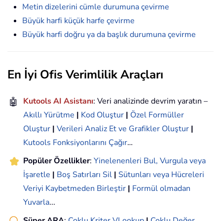
Metin dizelerini cümle durumuna çevirme
Büyük harfi küçük harfe çevirme
Büyük harfi doğru ya da başlık durumuna çevirme
En İyi Ofis Verimlilik Araçları
🤖
Kutools AI Asistanı
: Veri analizinde devrim yaratın –
Akıllı Yürütme
|
Kod Oluştur
|
Özel Formüller
Oluştur
|
Verileri Analiz Et ve Grafikler Oluştur
|
Kutools Fonksiyonlarını Çağır
…
Popüler Özellikler
:
Yinelenenleri Bul, Vurgula veya
İşaretle
|
Boş Satırları Sil
|
Sütunları veya Hücreleri
Veriyi Kaybetmeden Birleştir
|
Formül olmadan
Yuvarla
...
Süper ARA
:
Çoklu Kriter VLookup
|
Çoklu Değer