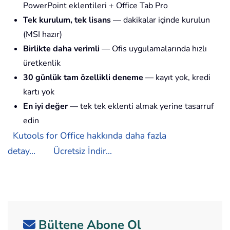
PowerPoint eklentileri + Office Tab Pro
Tek kurulum, tek lisans
— dakikalar içinde kurulun
(MSI hazır)
Birlikte daha verimli
— Ofis uygulamalarında hızlı
üretkenlik
30 günlük tam özellikli deneme
— kayıt yok, kredi
kartı yok
En iyi değer
— tek tek eklenti almak yerine tasarruf
edin
Kutools for Office hakkında daha fazla
detay...
Ücretsiz İndir...
Bültene Abone Ol