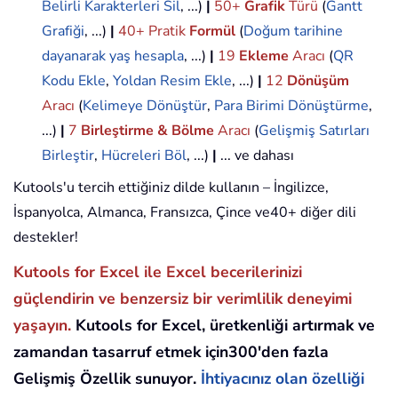
Belirli Karakterleri Sil
, ...)
|
50+
Grafik
Türü
(
Gantt
Grafiği
, ...)
|
40+ Pratik
Formül
(
Doğum tarihine
dayanarak yaş hesapla
, ...)
|
19
Ekleme
Aracı
(
QR
Kodu Ekle
,
Yoldan Resim Ekle
, ...)
|
12
Dönüşüm
Aracı
(
Kelimeye Dönüştür
,
Para Birimi Dönüştürme
,
...)
|
7
Birleştirme & Bölme
Aracı
(
Gelişmiş Satırları
Birleştir
,
Hücreleri Böl
, ...)
|
... ve dahası
Kutools'u tercih ettiğiniz dilde kullanın – İngilizce,
İspanyolca, Almanca, Fransızca, Çince ve40+ diğer dili
destekler!
Kutools for Excel ile Excel becerilerinizi
güçlendirin ve benzersiz bir verimlilik deneyimi
yaşayın.
Kutools for Excel, üretkenliği artırmak ve
zamandan tasarruf etmek için300'den fazla
Gelişmiş Özellik sunuyor.
İhtiyacınız olan özelliği