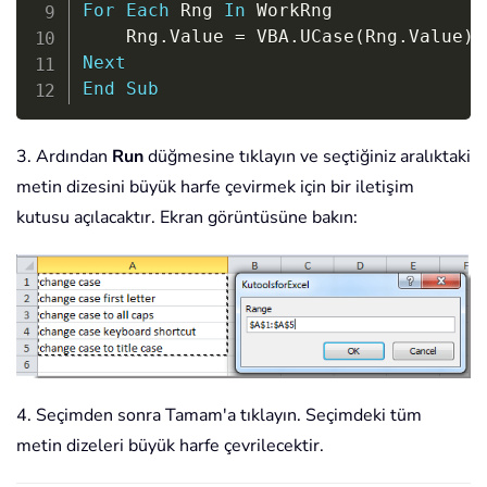
For
Each
 Rng 
In
 WorkRng

    Rng
.
Value 
=
 VBA
.
UCase
(
Rng
.
Value
)
Next
End
Sub
3. Ardından
Run
düğmesine tıklayın ve seçtiğiniz aralıktaki
metin dizesini büyük harfe çevirmek için bir iletişim
kutusu açılacaktır. Ekran görüntüsüne bakın:
4. Seçimden sonra Tamam'a tıklayın. Seçimdeki tüm
metin dizeleri büyük harfe çevrilecektir.