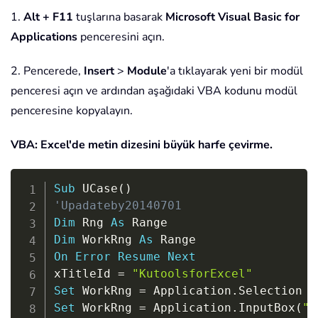
1.
Alt + F11
tuşlarına basarak
Microsoft Visual Basic for
Applications
penceresini açın.
2. Pencerede,
Insert
>
Module
'a tıklayarak yeni bir modül
penceresi açın ve ardından aşağıdaki VBA kodunu modül
penceresine kopyalayın.
VBA: Excel'de metin dizesini büyük harfe çevirme.
Copy
Sub
 UCase
(
)
'Upadateby20140701
Dim
 Rng 
As
Dim
 WorkRng 
As
On
Error
Resume
Next
xTitleId 
=
"KutoolsforExcel"
Set
 WorkRng 
=
 Application
.
Set
 WorkRng 
=
 Application
.
InputBox
(
"R