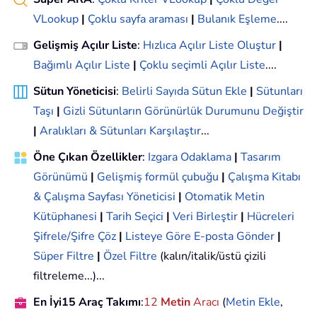
VLookup
|
Çoklu sayfa araması
|
Bulanık Eşleme
....
Gelişmiş Açılır Liste
:
Hızlıca Açılır Liste Oluştur
|
Bağımlı Açılır Liste
|
Çoklu seçimli Açılır Liste
....
Sütun Yöneticisi
:
Belirli Sayıda Sütun Ekle
|
Sütunları
Taşı
|
Gizli Sütunların Görünürlük Durumunu Değiştir
|
Aralıkları & Sütunları Karşılaştır
...
Öne Çıkan Özellikler
:
Izgara Odaklama
|
Tasarım
Görünümü
|
Gelişmiş formül çubuğu
|
Çalışma Kitabı
& Çalışma Sayfası Yöneticisi
|
Otomatik Metin
Kütüphanesi
|
Tarih Seçici
|
Veri Birleştir
|
Hücreleri
Şifrele/Şifre Çöz
|
Listeye Göre E-posta Gönder
|
Süper Filtre
|
Özel Filtre
(kalın/italik/üstü çizili
filtreleme...)...
En İyi15 Araç Takımı
:
12
Metin
Aracı
(
Metin Ekle
,