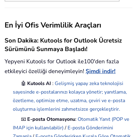
En İyi Ofis Verimlilik Araçları
Son Dakika: Kutools for Outlook Ücretsiz
Sürümünü Sunmaya Başladı!
Yepyeni Kutools for Outlook ile100'den fazla
etkileyici özelliği deneyimleyin!
Şimdi indir!
🤖
Kutools AI
:
Gelişmiş yapay zeka teknolojisi
sayesinde e-postalarınızı kolayca yönetir; yanıtlama,
özetleme, optimize etme, uzatma, çeviri ve e-posta
oluşturma işlemlerini zahmetsizce gerçekleştirir.
📧
E-posta Otomasyonu
:
Otomatik Yanıt (POP ve
IMAP için kullanılabilir)
/
E-posta Gönderimini
Zamanla
/
E-posta Gönderirken Kurala Göre Otomatik