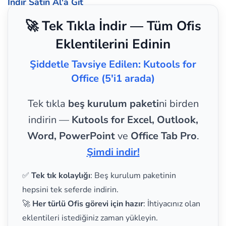
İndir
Satın Al'a Git
🚀 Tek Tıkla İndir — Tüm Ofis
Eklentilerini Edinin
Şiddetle Tavsiye Edilen: Kutools for
Office (5'i1 arada)
Tek tıkla
beş kurulum paketi
ni birden
indirin —
Kutools for Excel, Outlook,
Word, PowerPoint
ve
Office Tab Pro
.
Şimdi indir!
✅
Tek tık kolaylığı
: Beş kurulum paketinin
hepsini tek seferde indirin.
🚀
Her türlü Ofis görevi için hazır
: İhtiyacınız olan
eklentileri istediğiniz zaman yükleyin.