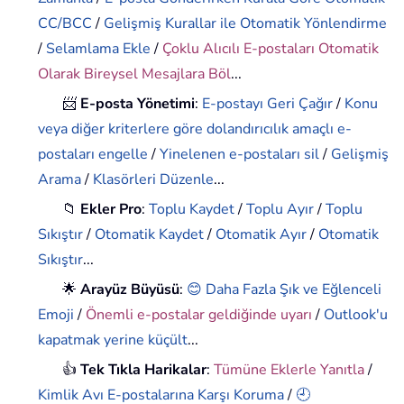
CC/BCC
/
Gelişmiş Kurallar ile Otomatik Yönlendirme
/
Selamlama Ekle
/
Çoklu Alıcılı E-postaları Otomatik
Olarak Bireysel Mesajlara Böl
...
📨
E-posta Yönetimi
:
E-postayı Geri Çağır
/
Konu
veya diğer kriterlere göre dolandırıcılık amaçlı e-
postaları engelle
/
Yinelenen e-postaları sil
/
Gelişmiş
Arama
/
Klasörleri Düzenle
...
📁
Ekler Pro
:
Toplu Kaydet
/
Toplu Ayır
/
Toplu
Sıkıştır
/
Otomatik Kaydet
/
Otomatik Ayır
/
Otomatik
Sıkıştır
...
🌟
Arayüz Büyüsü
:
😊 Daha Fazla Şık ve Eğlenceli
Emoji
/
Önemli e-postalar geldiğinde uyarı
/
Outlook'u
kapatmak yerine küçült
...
👍
Tek Tıkla Harikalar
:
Tümüne Eklerle Yanıtla
/
Kimlik Avı E-postalarına Karşı Koruma
/
🕘