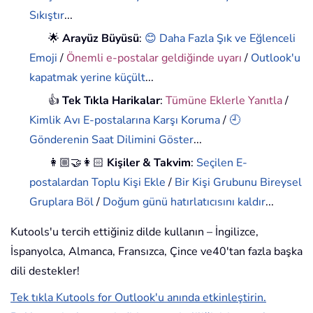
Sıkıştır
...
🌟
Arayüz Büyüsü
:
😊 Daha Fazla Şık ve Eğlenceli
Emoji
/
Önemli e-postalar geldiğinde uyarı
/
Outlook'u
kapatmak yerine küçült
...
👍
Tek Tıkla Harikalar
:
Tümüne Eklerle Yanıtla
/
Kimlik Avı E-postalarına Karşı Koruma
/
🕘
Gönderenin Saat Dilimini Göster
...
👩🏼‍🤝‍👩🏻
Kişiler & Takvim
:
Seçilen E-
postalardan Toplu Kişi Ekle
/
Bir Kişi Grubunu Bireysel
Gruplara Böl
/
Doğum günü hatırlatıcısını kaldır
...
Kutools'u tercih ettiğiniz dilde kullanın – İngilizce,
İspanyolca, Almanca, Fransızca, Çince ve40'tan fazla başka
dili destekler!
Tek tıkla Kutools for Outlook'u anında etkinleştirin.