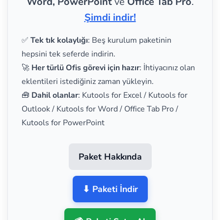
Word, PowerPoint
ve
Office Tab Pro
.
Şimdi indir!
✅
Tek tık kolaylığı
: Beş kurulum paketinin
hepsini tek seferde indirin.
🚀
Her türlü Ofis görevi için hazır
: İhtiyacınız olan
eklentileri istediğiniz zaman yükleyin.
🧰
Dahil olanlar
: Kutools for Excel / Kutools for
Outlook / Kutools for Word / Office Tab Pro /
Kutools for PowerPoint
Paket Hakkında
⬇ Paketi İndir