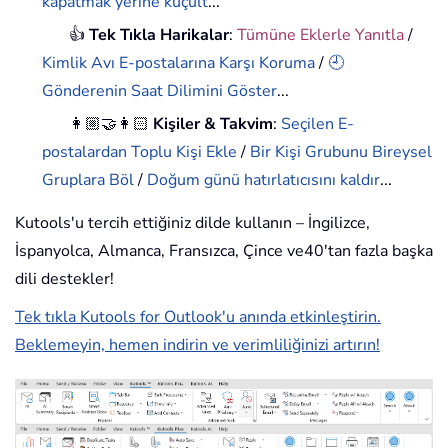
kapatmak yerine küçült
...
👍
Tek Tıkla Harikalar
:
Tümüne Eklerle Yanıtla
/
Kimlik Avı E-postalarına Karşı Koruma
/
🕘
Gönderenin Saat Dilimini Göster
...
👩🏼‍🤝‍👩🏻
Kişiler & Takvim
:
Seçilen E-
postalardan Toplu Kişi Ekle
/
Bir Kişi Grubunu Bireysel
Gruplara Böl
/
Doğum günü hatırlatıcısını kaldır
...
Kutools'u tercih ettiğiniz dilde kullanın – İngilizce,
İspanyolca, Almanca, Fransızca, Çince ve40'tan fazla başka
dili destekler!
Tek tıkla Kutools for Outlook'u anında etkinleştirin.
Beklemeyin, hemen indirin ve verimliliğinizi artırın!