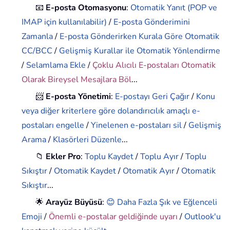
📧
E-posta Otomasyonu
:
Otomatik Yanıt (POP ve
IMAP için kullanılabilir)
/
E-posta Gönderimini
Zamanla
/
E-posta Gönderirken Kurala Göre Otomatik
CC/BCC
/
Gelişmiş Kurallar ile Otomatik Yönlendirme
/
Selamlama Ekle
/
Çoklu Alıcılı E-postaları Otomatik
Olarak Bireysel Mesajlara Böl
...
📨
E-posta Yönetimi
:
E-postayı Geri Çağır
/
Konu
veya diğer kriterlere göre dolandırıcılık amaçlı e-
postaları engelle
/
Yinelenen e-postaları sil
/
Gelişmiş
Arama
/
Klasörleri Düzenle
...
📁
Ekler Pro
:
Toplu Kaydet
/
Toplu Ayır
/
Toplu
Sıkıştır
/
Otomatik Kaydet
/
Otomatik Ayır
/
Otomatik
Sıkıştır
...
🌟
Arayüz Büyüsü
:
😊 Daha Fazla Şık ve Eğlenceli
Emoji
/
Önemli e-postalar geldiğinde uyarı
/
Outlook'u