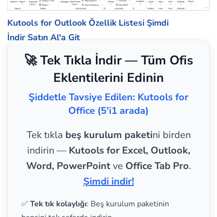
Kutools for Outlook Özellik Listesi
Şimdi
İndir
Satın Al'a Git
🚀 Tek Tıkla İndir — Tüm Ofis
Eklentilerini Edinin
Şiddetle Tavsiye Edilen: Kutools for
Office (5'i1 arada)
Tek tıkla
beş kurulum paketi
ni birden
indirin —
Kutools for Excel, Outlook,
Word, PowerPoint
ve
Office Tab Pro
.
Şimdi indir!
✅
Tek tık kolaylığı
: Beş kurulum paketinin