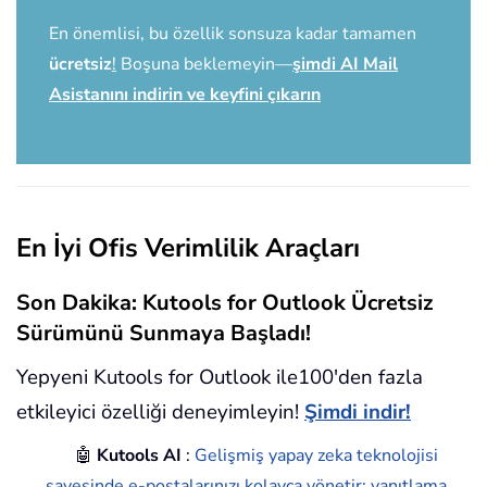
En önemlisi, bu özellik sonsuza kadar tamamen
ücretsiz
!
Boşuna beklemeyin—
şimdi AI Mail
Asistanını indirin ve keyfini çıkarın
En İyi Ofis Verimlilik Araçları
Son Dakika: Kutools for Outlook Ücretsiz
Sürümünü Sunmaya Başladı!
Yepyeni Kutools for Outlook ile100'den fazla
etkileyici özelliği deneyimleyin!
Şimdi indir!
🤖
Kutools AI
:
Gelişmiş yapay zeka teknolojisi
sayesinde e-postalarınızı kolayca yönetir; yanıtlama,