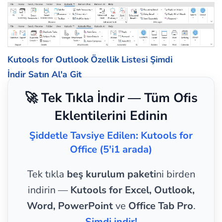
Kutools for Outlook Özellik Listesi
Şimdi
İndir
Satın Al'a Git
🚀 Tek Tıkla İndir — Tüm Ofis
Eklentilerini Edinin
Şiddetle Tavsiye Edilen: Kutools for
Office (5'i1 arada)
Tek tıkla
beş kurulum paketi
ni birden
indirin —
Kutools for Excel, Outlook,
Word, PowerPoint
ve
Office Tab Pro
.
Şimdi indir!