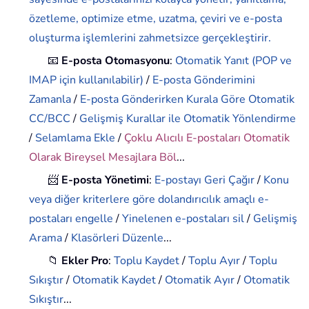
özetleme, optimize etme, uzatma, çeviri ve e-posta
oluşturma işlemlerini zahmetsizce gerçekleştirir.
📧
E-posta Otomasyonu
:
Otomatik Yanıt (POP ve
IMAP için kullanılabilir)
/
E-posta Gönderimini
Zamanla
/
E-posta Gönderirken Kurala Göre Otomatik
CC/BCC
/
Gelişmiş Kurallar ile Otomatik Yönlendirme
/
Selamlama Ekle
/
Çoklu Alıcılı E-postaları Otomatik
Olarak Bireysel Mesajlara Böl
...
📨
E-posta Yönetimi
:
E-postayı Geri Çağır
/
Konu
veya diğer kriterlere göre dolandırıcılık amaçlı e-
postaları engelle
/
Yinelenen e-postaları sil
/
Gelişmiş
Arama
/
Klasörleri Düzenle
...
📁
Ekler Pro
:
Toplu Kaydet
/
Toplu Ayır
/
Toplu
Sıkıştır
/
Otomatik Kaydet
/
Otomatik Ayır
/
Otomatik
Sıkıştır
...