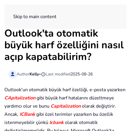
ExtendOffice
Skip to main content
Outlook'ta otomatik
büyük harf özelliğini nasıl
açıp kapatabilirim?
Author
Kelly
•
Last modified
2025-08-26
Outlook'un otomatik büyük harf özelliği, e-posta yazarken
CApitalization
gibi büyük harf hatalarını düzeltmeye
yardımcı olur ve bunu
Capitalization
olarak değiştirir.
Ancak,
ICBank
gibi özel terimler yazarken bu özellik
istenmeyebilir çünkü
Icbank
olarak otomatik
değiştirilmemelidir. Bu kılavuz, Microsoft Outlook'ta