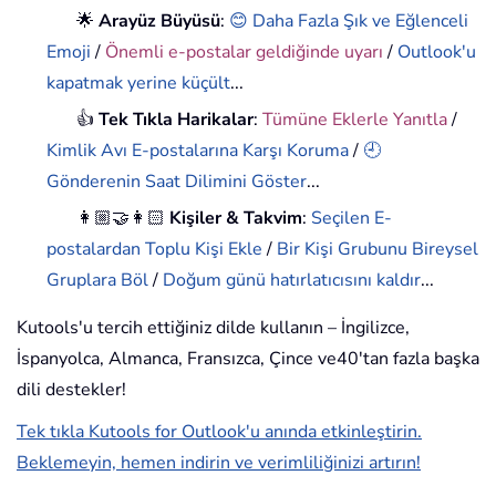
🌟
Arayüz Büyüsü
:
😊 Daha Fazla Şık ve Eğlenceli
Emoji
/
Önemli e-postalar geldiğinde uyarı
/
Outlook'u
kapatmak yerine küçült
...
👍
Tek Tıkla Harikalar
:
Tümüne Eklerle Yanıtla
/
Kimlik Avı E-postalarına Karşı Koruma
/
🕘
Gönderenin Saat Dilimini Göster
...
👩🏼‍🤝‍👩🏻
Kişiler & Takvim
:
Seçilen E-
postalardan Toplu Kişi Ekle
/
Bir Kişi Grubunu Bireysel
Gruplara Böl
/
Doğum günü hatırlatıcısını kaldır
...
Kutools'u tercih ettiğiniz dilde kullanın – İngilizce,
İspanyolca, Almanca, Fransızca, Çince ve40'tan fazla başka
dili destekler!
Tek tıkla Kutools for Outlook'u anında etkinleştirin.
Beklemeyin, hemen indirin ve verimliliğinizi artırın!