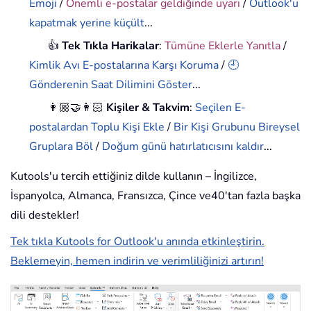
Emoji
/
Önemli e-postalar geldiğinde uyarı
/
Outlook'u
kapatmak yerine küçült
...
👍
Tek Tıkla Harikalar
:
Tümüne Eklerle Yanıtla
/
Kimlik Avı E-postalarına Karşı Koruma
/
🕘
Gönderenin Saat Dilimini Göster
...
👩🏼‍🤝‍👩🏻
Kişiler & Takvim
:
Seçilen E-
postalardan Toplu Kişi Ekle
/
Bir Kişi Grubunu Bireysel
Gruplara Böl
/
Doğum günü hatırlatıcısını kaldır
...
Kutools'u tercih ettiğiniz dilde kullanın – İngilizce,
İspanyolca, Almanca, Fransızca, Çince ve40'tan fazla başka
dili destekler!
Tek tıkla Kutools for Outlook'u anında etkinleştirin.
Beklemeyin, hemen indirin ve verimliliğinizi artırın!