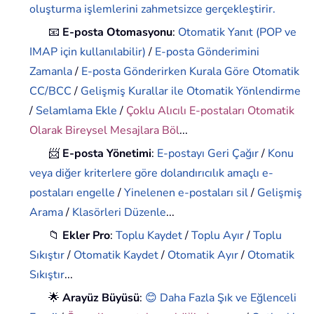
oluşturma işlemlerini zahmetsizce gerçekleştirir.
📧
E-posta Otomasyonu
:
Otomatik Yanıt (POP ve
IMAP için kullanılabilir)
/
E-posta Gönderimini
Zamanla
/
E-posta Gönderirken Kurala Göre Otomatik
CC/BCC
/
Gelişmiş Kurallar ile Otomatik Yönlendirme
/
Selamlama Ekle
/
Çoklu Alıcılı E-postaları Otomatik
Olarak Bireysel Mesajlara Böl
...
📨
E-posta Yönetimi
:
E-postayı Geri Çağır
/
Konu
veya diğer kriterlere göre dolandırıcılık amaçlı e-
postaları engelle
/
Yinelenen e-postaları sil
/
Gelişmiş
Arama
/
Klasörleri Düzenle
...
📁
Ekler Pro
:
Toplu Kaydet
/
Toplu Ayır
/
Toplu
Sıkıştır
/
Otomatik Kaydet
/
Otomatik Ayır
/
Otomatik
Sıkıştır
...
🌟
Arayüz Büyüsü
:
😊 Daha Fazla Şık ve Eğlenceli