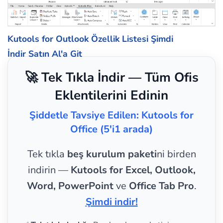
Kutools for Outlook Özellik Listesi
Şimdi
İndir
Satın Al'a Git
🚀 Tek Tıkla İndir — Tüm Ofis
Eklentilerini Edinin
Şiddetle Tavsiye Edilen: Kutools for
Office (5'i1 arada)
Tek tıkla
beş kurulum paketi
ni birden
indirin —
Kutools for Excel, Outlook,
Word, PowerPoint
ve
Office Tab Pro
.
Şimdi indir!