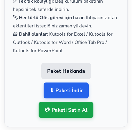
✅
Tek tık kolaylığı
: Beş kurulum paketinin
hepsini tek seferde indirin.
🚀
Her türlü Ofis görevi için hazır
: İhtiyacınız olan
eklentileri istediğiniz zaman yükleyin.
🧰
Dahil olanlar
: Kutools for Excel / Kutools for
Outlook / Kutools for Word / Office Tab Pro /
Kutools for PowerPoint
Paket Hakkında
⬇ Paketi İndir
💳 Paketi Satın Al