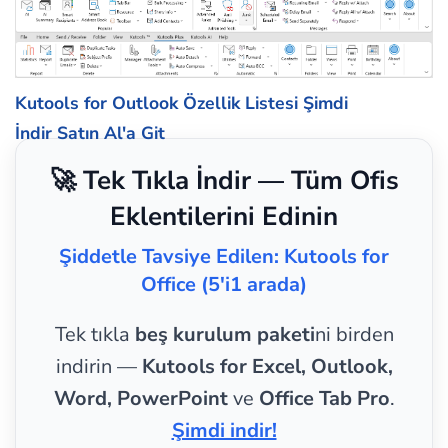
Kutools for Outlook Özellik Listesi
Şimdi
İndir
Satın Al'a Git
🚀 Tek Tıkla İndir — Tüm Ofis
Eklentilerini Edinin
Şiddetle Tavsiye Edilen: Kutools for
Office (5'i1 arada)
Tek tıkla
beş kurulum paketi
ni birden
indirin —
Kutools for Excel, Outlook,
Word, PowerPoint
ve
Office Tab Pro
.
Şimdi indir!