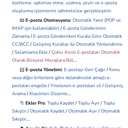
özetleme, optimize etme, uzatma, çeviri ve e-posta
oluşturma işlemlerini zahmetsizce gerçekleştirir.
📧
E-posta Otomasyonu
:
Otomatik Yanıt (POP ve
IMAP için kullanılabilir)
/
E-posta Gönderimini
Zamanla
/
E-posta Gönderirken Kurala Göre Otomatik
CC/BCC
/
Gelişmiş Kurallar ile Otomatik Yönlendirme
/
Selamlama Ekle
/
Çoklu Alıcılı E-postaları Otomatik
Olarak Bireysel Mesajlara Böl
...
📨
E-posta Yönetimi
:
E-postayı Geri Çağır
/
Konu
veya diğer kriterlere göre dolandırıcılık amaçlı e-
postaları engelle
/
Yinelenen e-postaları sil
/
Gelişmiş
Arama
/
Klasörleri Düzenle
...
📁
Ekler Pro
:
Toplu Kaydet
/
Toplu Ayır
/
Toplu
Sıkıştır
/
Otomatik Kaydet
/
Otomatik Ayır
/
Otomatik
Sıkıştır
...