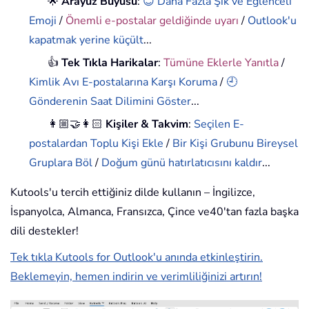
🌟
Arayüz Büyüsü
:
😊 Daha Fazla Şık ve Eğlenceli
Emoji
/
Önemli e-postalar geldiğinde uyarı
/
Outlook'u
kapatmak yerine küçült
...
👍
Tek Tıkla Harikalar
:
Tümüne Eklerle Yanıtla
/
Kimlik Avı E-postalarına Karşı Koruma
/
🕘
Gönderenin Saat Dilimini Göster
...
👩🏼‍🤝‍👩🏻
Kişiler & Takvim
:
Seçilen E-
postalardan Toplu Kişi Ekle
/
Bir Kişi Grubunu Bireysel
Gruplara Böl
/
Doğum günü hatırlatıcısını kaldır
...
Kutools'u tercih ettiğiniz dilde kullanın – İngilizce,
İspanyolca, Almanca, Fransızca, Çince ve40'tan fazla başka
dili destekler!
Tek tıkla Kutools for Outlook'u anında etkinleştirin.
Beklemeyin, hemen indirin ve verimliliğinizi artırın!