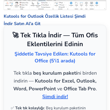
Kutools for Outlook Özellik Listesi
Şimdi
İndir
Satın Al'a Git
🚀 Tek Tıkla İndir — Tüm Ofis
Eklentilerini Edinin
Şiddetle Tavsiye Edilen: Kutools for
Office (5'i1 arada)
Tek tıkla
beş kurulum paketi
ni birden
indirin —
Kutools for Excel, Outlook,
Word, PowerPoint
ve
Office Tab Pro
.
Şimdi indir!
✅
Tek tık kolaylığı
: Beş kurulum paketinin