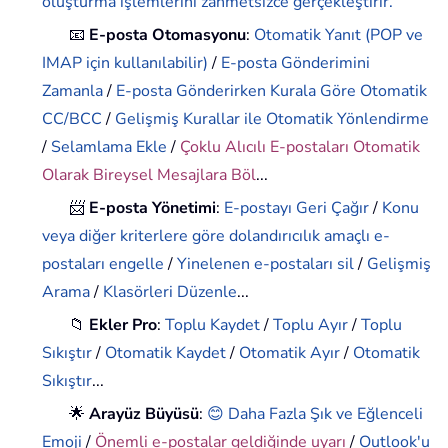
oluşturma işlemlerini zahmetsizce gerçekleştirir.
📧
E-posta Otomasyonu
:
Otomatik Yanıt (POP ve
IMAP için kullanılabilir)
/
E-posta Gönderimini
Zamanla
/
E-posta Gönderirken Kurala Göre Otomatik
CC/BCC
/
Gelişmiş Kurallar ile Otomatik Yönlendirme
/
Selamlama Ekle
/
Çoklu Alıcılı E-postaları Otomatik
Olarak Bireysel Mesajlara Böl
...
📨
E-posta Yönetimi
:
E-postayı Geri Çağır
/
Konu
veya diğer kriterlere göre dolandırıcılık amaçlı e-
postaları engelle
/
Yinelenen e-postaları sil
/
Gelişmiş
Arama
/
Klasörleri Düzenle
...
📁
Ekler Pro
:
Toplu Kaydet
/
Toplu Ayır
/
Toplu
Sıkıştır
/
Otomatik Kaydet
/
Otomatik Ayır
/
Otomatik
Sıkıştır
...
🌟
Arayüz Büyüsü
:
😊 Daha Fazla Şık ve Eğlenceli
Emoji
/
Önemli e-postalar geldiğinde uyarı
/
Outlook'u