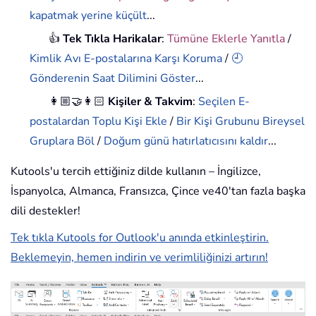
kapatmak yerine küçült
...
👍
Tek Tıkla Harikalar
:
Tümüne Eklerle Yanıtla
/
Kimlik Avı E-postalarına Karşı Koruma
/
🕘
Gönderenin Saat Dilimini Göster
...
👩🏼‍🤝‍👩🏻
Kişiler & Takvim
:
Seçilen E-
postalardan Toplu Kişi Ekle
/
Bir Kişi Grubunu Bireysel
Gruplara Böl
/
Doğum günü hatırlatıcısını kaldır
...
Kutools'u tercih ettiğiniz dilde kullanın – İngilizce,
İspanyolca, Almanca, Fransızca, Çince ve40'tan fazla başka
dili destekler!
Tek tıkla Kutools for Outlook'u anında etkinleştirin.
Beklemeyin, hemen indirin ve verimliliğinizi artırın!