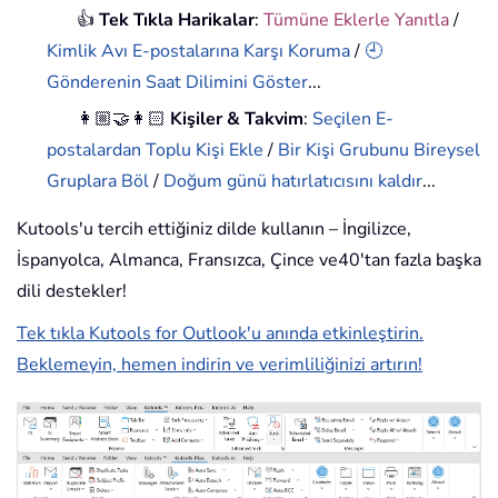
👍
Tek Tıkla Harikalar
:
Tümüne Eklerle Yanıtla
/
Kimlik Avı E-postalarına Karşı Koruma
/
🕘
Gönderenin Saat Dilimini Göster
...
👩🏼‍🤝‍👩🏻
Kişiler & Takvim
:
Seçilen E-
postalardan Toplu Kişi Ekle
/
Bir Kişi Grubunu Bireysel
Gruplara Böl
/
Doğum günü hatırlatıcısını kaldır
...
Kutools'u tercih ettiğiniz dilde kullanın – İngilizce,
İspanyolca, Almanca, Fransızca, Çince ve40'tan fazla başka
dili destekler!
Tek tıkla Kutools for Outlook'u anında etkinleştirin.
Beklemeyin, hemen indirin ve verimliliğinizi artırın!