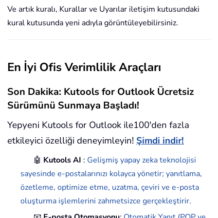
Ve artık kuralı, Kurallar ve Uyarılar iletişim kutusundaki
kural kutusunda yeni adıyla görüntüleyebilirsiniz.
En İyi Ofis Verimlilik Araçları
Son Dakika: Kutools for Outlook Ücretsiz
Sürümünü Sunmaya Başladı!
Yepyeni Kutools for Outlook ile100'den fazla
etkileyici özelliği deneyimleyin!
Şimdi indir!
🤖
Kutools AI
:
Gelişmiş yapay zeka teknolojisi
sayesinde e-postalarınızı kolayca yönetir; yanıtlama,
özetleme, optimize etme, uzatma, çeviri ve e-posta
oluşturma işlemlerini zahmetsizce gerçekleştirir.
📧
E-posta Otomasyonu
:
Otomatik Yanıt (POP ve