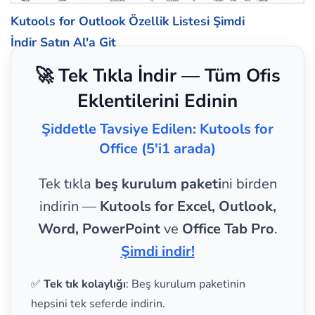
Kutools for Outlook Özellik Listesi
Şimdi
İndir
Satın Al'a Git
🚀 Tek Tıkla İndir — Tüm Ofis
Eklentilerini Edinin
Şiddetle Tavsiye Edilen: Kutools for
Office (5'i1 arada)
Tek tıkla
beş kurulum paketi
ni birden
indirin —
Kutools for Excel, Outlook,
Word, PowerPoint
ve
Office Tab Pro
.
Şimdi indir!
✅
Tek tık kolaylığı
: Beş kurulum paketinin
hepsini tek seferde indirin.