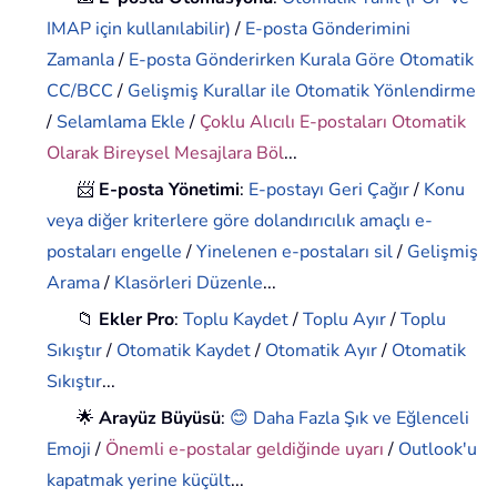
IMAP için kullanılabilir)
/
E-posta Gönderimini
Zamanla
/
E-posta Gönderirken Kurala Göre Otomatik
CC/BCC
/
Gelişmiş Kurallar ile Otomatik Yönlendirme
/
Selamlama Ekle
/
Çoklu Alıcılı E-postaları Otomatik
Olarak Bireysel Mesajlara Böl
...
📨
E-posta Yönetimi
:
E-postayı Geri Çağır
/
Konu
veya diğer kriterlere göre dolandırıcılık amaçlı e-
postaları engelle
/
Yinelenen e-postaları sil
/
Gelişmiş
Arama
/
Klasörleri Düzenle
...
📁
Ekler Pro
:
Toplu Kaydet
/
Toplu Ayır
/
Toplu
Sıkıştır
/
Otomatik Kaydet
/
Otomatik Ayır
/
Otomatik
Sıkıştır
...
🌟
Arayüz Büyüsü
:
😊 Daha Fazla Şık ve Eğlenceli
Emoji
/
Önemli e-postalar geldiğinde uyarı
/
Outlook'u
kapatmak yerine küçült
...