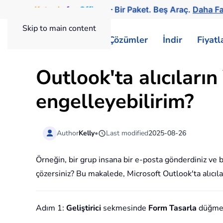
Kutools
for
Office
— Bir Paket. Beş Araç.
Daha Fa
Skip to main content
ExtendOffice
Çözümler
İndir
Fiyat
Outlook'ta alıcıları
engelleyebilirim?
Author
Kelly
•
Last modified
2025-08-26
Örneğin, bir grup insana bir e-posta gönderdiniz ve 
çözersiniz? Bu makalede, Microsoft Outlook'ta alıcıl
Adım 1:
Geliştirici
sekmesinde
Form Tasarla
düğmesi