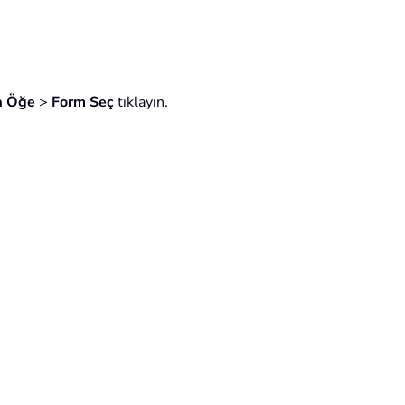
a Öğe
>
Form Seç
tıklayın.