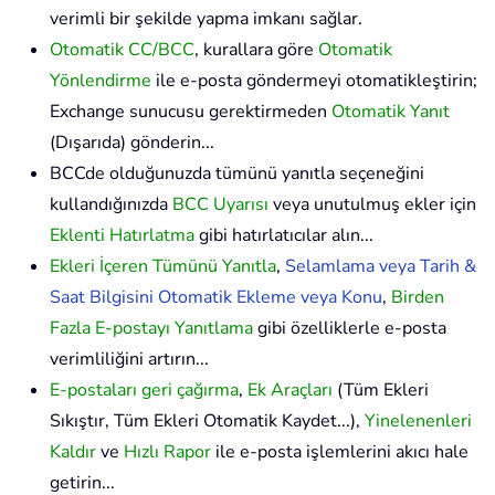
verimli bir şekilde yapma imkanı sağlar.
Otomatik CC/BCC
, kurallara göre
Otomatik
Yönlendirme
ile e-posta göndermeyi otomatikleştirin;
Exchange sunucusu gerektirmeden
Otomatik Yanıt
(Dışarıda) gönderin...
BCCde olduğunuzda tümünü yanıtla seçeneğini
kullandığınızda
BCC Uyarısı
veya unutulmuş ekler için
Eklenti Hatırlatma
gibi hatırlatıcılar alın...
Ekleri İçeren Tümünü Yanıtla
,
Selamlama veya Tarih &
Saat Bilgisini Otomatik Ekleme veya Konu
,
Birden
Fazla E-postayı Yanıtlama
gibi özelliklerle e-posta
verimliliğini artırın...
E-postaları geri çağırma
,
Ek Araçları
(Tüm Ekleri
Sıkıştır, Tüm Ekleri Otomatik Kaydet...),
Yinelenenleri
Kaldır
ve
Hızlı Rapor
ile e-posta işlemlerini akıcı hale
getirin...