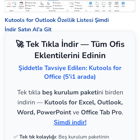
Kutools for Outlook Özellik Listesi
Şimdi
İndir
Satın Al'a Git
🚀 Tek Tıkla İndir — Tüm Ofis
Eklentilerini Edinin
Şiddetle Tavsiye Edilen: Kutools for
Office (5'i1 arada)
Tek tıkla
beş kurulum paketi
ni birden
indirin —
Kutools for Excel, Outlook,
Word, PowerPoint
ve
Office Tab Pro
.
Şimdi indir!
✅
Tek tık kolaylığı
: Beş kurulum paketinin