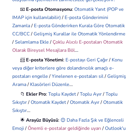
📧
E-posta Otomasyonu
:
Otomatik Yanıt (POP ve
IMAP için kullanılabilir)
/
E-posta Gönderimini
Zamanla
/
E-posta Gönderirken Kurala Göre Otomatik
CC/BCC
/
Gelişmiş Kurallar ile Otomatik Yönlendirme
/
Selamlama Ekle
/
Çoklu Alıcılı E-postaları Otomatik
Olarak Bireysel Mesajlara Böl
...
📨
E-posta Yönetimi
:
E-postayı Geri Çağır
/
Konu
veya diğer kriterlere göre dolandırıcılık amaçlı e-
postaları engelle
/
Yinelenen e-postaları sil
/
Gelişmiş
Arama
/
Klasörleri Düzenle
...
📁
Ekler Pro
:
Toplu Kaydet
/
Toplu Ayır
/
Toplu
Sıkıştır
/
Otomatik Kaydet
/
Otomatik Ayır
/
Otomatik
Sıkıştır
...
🌟
Arayüz Büyüsü
:
😊 Daha Fazla Şık ve Eğlenceli
Emoji
/
Önemli e-postalar geldiğinde uyarı
/
Outlook'u