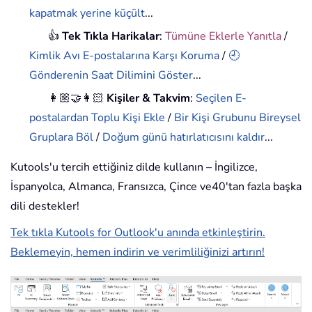
kapatmak yerine küçült
...
👍
Tek Tıkla Harikalar
:
Tümüne Eklerle Yanıtla
/
Kimlik Avı E-postalarına Karşı Koruma
/
🕘
Gönderenin Saat Dilimini Göster
...
👩🏼‍🤝‍👩🏻
Kişiler & Takvim
:
Seçilen E-
postalardan Toplu Kişi Ekle
/
Bir Kişi Grubunu Bireysel
Gruplara Böl
/
Doğum günü hatırlatıcısını kaldır
...
Kutools'u tercih ettiğiniz dilde kullanın – İngilizce,
İspanyolca, Almanca, Fransızca, Çince ve40'tan fazla başka
dili destekler!
Tek tıkla Kutools for Outlook'u anında etkinleştirin.
Beklemeyin, hemen indirin ve verimliliğinizi artırın!