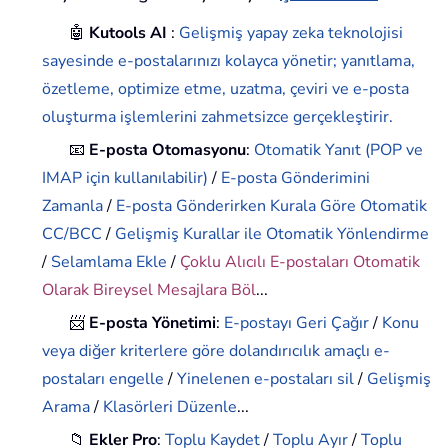
🤖
Kutools AI
:
Gelişmiş yapay zeka teknolojisi
sayesinde e-postalarınızı kolayca yönetir; yanıtlama,
özetleme, optimize etme, uzatma, çeviri ve e-posta
oluşturma işlemlerini zahmetsizce gerçekleştirir.
📧
E-posta Otomasyonu
:
Otomatik Yanıt (POP ve
IMAP için kullanılabilir)
/
E-posta Gönderimini
Zamanla
/
E-posta Gönderirken Kurala Göre Otomatik
CC/BCC
/
Gelişmiş Kurallar ile Otomatik Yönlendirme
/
Selamlama Ekle
/
Çoklu Alıcılı E-postaları Otomatik
Olarak Bireysel Mesajlara Böl
...
📨
E-posta Yönetimi
:
E-postayı Geri Çağır
/
Konu
veya diğer kriterlere göre dolandırıcılık amaçlı e-
postaları engelle
/
Yinelenen e-postaları sil
/
Gelişmiş
Arama
/
Klasörleri Düzenle
...
📁
Ekler Pro
:
Toplu Kaydet
/
Toplu Ayır
/
Toplu