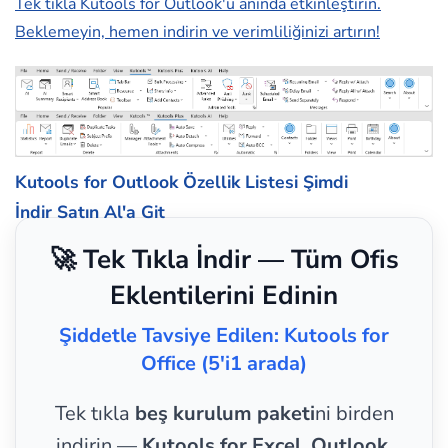
Tek tıkla Kutools for Outlook'u anında etkinleştirin.
Beklemeyin, hemen indirin ve verimliliğinizi artırın!
Kutools for Outlook Özellik Listesi
Şimdi
İndir
Satın Al'a Git
🚀 Tek Tıkla İndir — Tüm Ofis
Eklentilerini Edinin
Şiddetle Tavsiye Edilen: Kutools for
Office (5'i1 arada)
Tek tıkla
beş kurulum paketi
ni birden
indirin —
Kutools for Excel, Outlook,