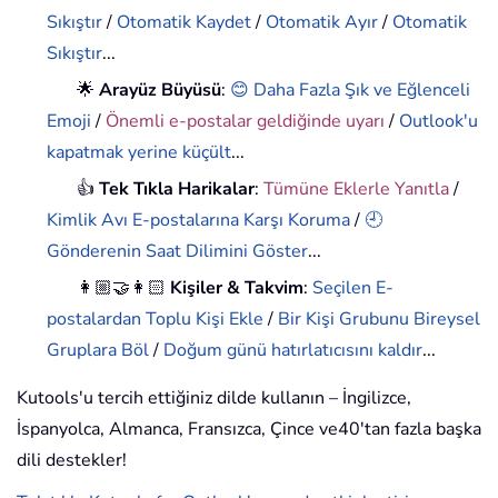
Sıkıştır
/
Otomatik Kaydet
/
Otomatik Ayır
/
Otomatik
Sıkıştır
...
🌟
Arayüz Büyüsü
:
😊 Daha Fazla Şık ve Eğlenceli
Emoji
/
Önemli e-postalar geldiğinde uyarı
/
Outlook'u
kapatmak yerine küçült
...
👍
Tek Tıkla Harikalar
:
Tümüne Eklerle Yanıtla
/
Kimlik Avı E-postalarına Karşı Koruma
/
🕘
Gönderenin Saat Dilimini Göster
...
👩🏼‍🤝‍👩🏻
Kişiler & Takvim
:
Seçilen E-
postalardan Toplu Kişi Ekle
/
Bir Kişi Grubunu Bireysel
Gruplara Böl
/
Doğum günü hatırlatıcısını kaldır
...
Kutools'u tercih ettiğiniz dilde kullanın – İngilizce,
İspanyolca, Almanca, Fransızca, Çince ve40'tan fazla başka
dili destekler!