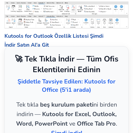
Kutools for Outlook Özellik Listesi
Şimdi
İndir
Satın Al'a Git
🚀 Tek Tıkla İndir — Tüm Ofis
Eklentilerini Edinin
Şiddetle Tavsiye Edilen: Kutools for
Office (5'i1 arada)
Tek tıkla
beş kurulum paketi
ni birden
indirin —
Kutools for Excel, Outlook,
Word, PowerPoint
ve
Office Tab Pro
.