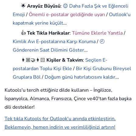
🌟
Arayüz Büyüsü
:
😊 Daha Fazla Şık ve Eğlenceli
Emoji
/
Önemli e-postalar geldiğinde uyarı
/
Outlook'u
kapatmak yerine küçült
...
👍
Tek Tıkla Harikalar
:
Tümüne Eklerle Yanıtla
/
Kimlik Avı E-postalarına Karşı Koruma
/
🕘
Gönderenin Saat Dilimini Göster
...
👩🏼‍🤝‍👩🏻
Kişiler & Takvim
:
Seçilen E-
postalardan Toplu Kişi Ekle
/
Bir Kişi Grubunu Bireysel
Gruplara Böl
/
Doğum günü hatırlatıcısını kaldır
...
Kutools'u tercih ettiğiniz dilde kullanın – İngilizce,
İspanyolca, Almanca, Fransızca, Çince ve40'tan fazla başka
dili destekler!
Tek tıkla Kutools for Outlook'u anında etkinleştirin.
Beklemeyin, hemen indirin ve verimliliğinizi artırın!