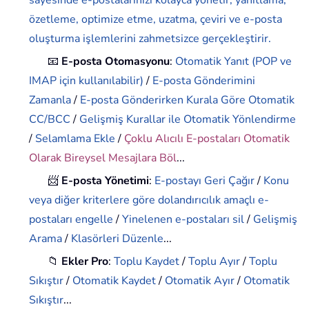
sayesinde e-postalarınızı kolayca yönetir; yanıtlama,
özetleme, optimize etme, uzatma, çeviri ve e-posta
oluşturma işlemlerini zahmetsizce gerçekleştirir.
📧
E-posta Otomasyonu
:
Otomatik Yanıt (POP ve
IMAP için kullanılabilir)
/
E-posta Gönderimini
Zamanla
/
E-posta Gönderirken Kurala Göre Otomatik
CC/BCC
/
Gelişmiş Kurallar ile Otomatik Yönlendirme
/
Selamlama Ekle
/
Çoklu Alıcılı E-postaları Otomatik
Olarak Bireysel Mesajlara Böl
...
📨
E-posta Yönetimi
:
E-postayı Geri Çağır
/
Konu
veya diğer kriterlere göre dolandırıcılık amaçlı e-
postaları engelle
/
Yinelenen e-postaları sil
/
Gelişmiş
Arama
/
Klasörleri Düzenle
...
📁
Ekler Pro
:
Toplu Kaydet
/
Toplu Ayır
/
Toplu
Sıkıştır
/
Otomatik Kaydet
/
Otomatik Ayır
/
Otomatik
Sıkıştır
...