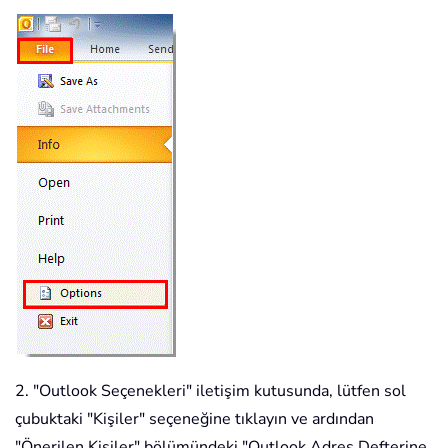
2. "Outlook Seçenekleri" iletişim kutusunda, lütfen sol
çubuktaki "Kişiler" seçeneğine tıklayın ve ardından
"Önerilen Kişiler" bölümündeki "Outlook Adres Defterine