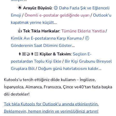
🌟
Arayüz Büyüsü
:
😊 Daha Fazla Şık ve Eğlenceli
Emoji
/
Önemli e-postalar geldiğinde uyarı
/
Outlook'u
kapatmak yerine küçült
...
👍
Tek Tıkla Harikalar
:
Tümüne Eklerle Yanıtla
/
Kimlik Avı E-postalarına Karşı Koruma
/
🕘
Gönderenin Saat Dilimini Göster
...
👩🏼‍🤝‍👩🏻
Kişiler & Takvim
:
Seçilen E-
postalardan Toplu Kişi Ekle
/
Bir Kişi Grubunu Bireysel
Gruplara Böl
/
Doğum günü hatırlatıcısını kaldır
...
Kutools'u tercih ettiğiniz dilde kullanın – İngilizce,
İspanyolca, Almanca, Fransızca, Çince ve40'tan fazla başka
dili destekler!
Tek tıkla Kutools for Outlook'u anında etkinleştirin.
Beklemeyin, hemen indirin ve verimliliğinizi artırın!