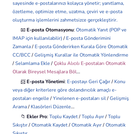
sayesinde e-postalarınızı kolayca yönetir; yanıtlama,
özetleme, optimize etme, uzatma, çeviri ve e-posta
oluşturma işlemlerini zahmetsizce gerçekleştirir.
📧
E-posta Otomasyonu
:
Otomatik Yanıt (POP ve
IMAP için kullanılabilir)
/
E-posta Gönderimini
Zamanla
/
E-posta Gönderirken Kurala Göre Otomatik
CC/BCC
/
Gelişmiş Kurallar ile Otomatik Yönlendirme
/
Selamlama Ekle
/
Çoklu Alıcılı E-postaları Otomatik
Olarak Bireysel Mesajlara Böl
...
📨
E-posta Yönetimi
:
E-postayı Geri Çağır
/
Konu
veya diğer kriterlere göre dolandırıcılık amaçlı e-
postaları engelle
/
Yinelenen e-postaları sil
/
Gelişmiş
Arama
/
Klasörleri Düzenle
...
📁
Ekler Pro
:
Toplu Kaydet
/
Toplu Ayır
/
Toplu
Sıkıştır
/
Otomatik Kaydet
/
Otomatik Ayır
/
Otomatik
Sıkıştır
...