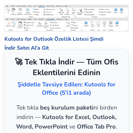
Kutools for Outlook Özellik Listesi
Şimdi
İndir
Satın Al'a Git
🚀 Tek Tıkla İndir — Tüm Ofis
Eklentilerini Edinin
Şiddetle Tavsiye Edilen: Kutools for
Office (5'i1 arada)
Tek tıkla
beş kurulum paketi
ni birden
indirin —
Kutools for Excel, Outlook,
Word, PowerPoint
ve
Office Tab Pro
.