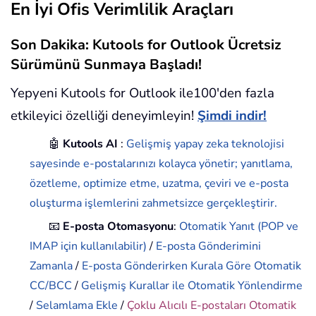
En İyi Ofis Verimlilik Araçları
Son Dakika: Kutools for Outlook Ücretsiz
Sürümünü Sunmaya Başladı!
Yepyeni Kutools for Outlook ile100'den fazla
etkileyici özelliği deneyimleyin!
Şimdi indir!
🤖
Kutools AI
:
Gelişmiş yapay zeka teknolojisi
sayesinde e-postalarınızı kolayca yönetir; yanıtlama,
özetleme, optimize etme, uzatma, çeviri ve e-posta
oluşturma işlemlerini zahmetsizce gerçekleştirir.
📧
E-posta Otomasyonu
:
Otomatik Yanıt (POP ve
IMAP için kullanılabilir)
/
E-posta Gönderimini
Zamanla
/
E-posta Gönderirken Kurala Göre Otomatik
CC/BCC
/
Gelişmiş Kurallar ile Otomatik Yönlendirme
/
Selamlama Ekle
/
Çoklu Alıcılı E-postaları Otomatik