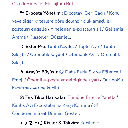
Olarak Bireysel Mesajlara Böl
...
📨
E-posta Yönetimi
:
E-postayı Geri Çağır
/
Konu
veya diğer kriterlere göre dolandırıcılık amaçlı e-
postaları engelle
/
Yinelenen e-postaları sil
/
Gelişmiş
Arama
/
Klasörleri Düzenle
...
📁
Ekler Pro
:
Toplu Kaydet
/
Toplu Ayır
/
Toplu
Sıkıştır
/
Otomatik Kaydet
/
Otomatik Ayır
/
Otomatik
Sıkıştır
...
🌟
Arayüz Büyüsü
:
😊 Daha Fazla Şık ve Eğlenceli
Emoji
/
Önemli e-postalar geldiğinde uyarı
/
Outlook'u
kapatmak yerine küçült
...
👍
Tek Tıkla Harikalar
:
Tümüne Eklerle Yanıtla
/
Kimlik Avı E-postalarına Karşı Koruma
/
🕘
Gönderenin Saat Dilimini Göster
...
👩🏼‍🤝‍👩🏻
Kişiler & Takvim
:
Seçilen E-