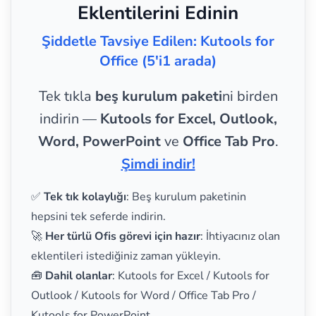
Eklentilerini Edinin
Şiddetle Tavsiye Edilen: Kutools for
Office (5'i1 arada)
Tek tıkla
beş kurulum paketi
ni birden
indirin —
Kutools for Excel, Outlook,
Word, PowerPoint
ve
Office Tab Pro
.
Şimdi indir!
✅
Tek tık kolaylığı
: Beş kurulum paketinin
hepsini tek seferde indirin.
🚀
Her türlü Ofis görevi için hazır
: İhtiyacınız olan
eklentileri istediğiniz zaman yükleyin.
🧰
Dahil olanlar
: Kutools for Excel / Kutools for
Outlook / Kutools for Word / Office Tab Pro /
Kutools for PowerPoint