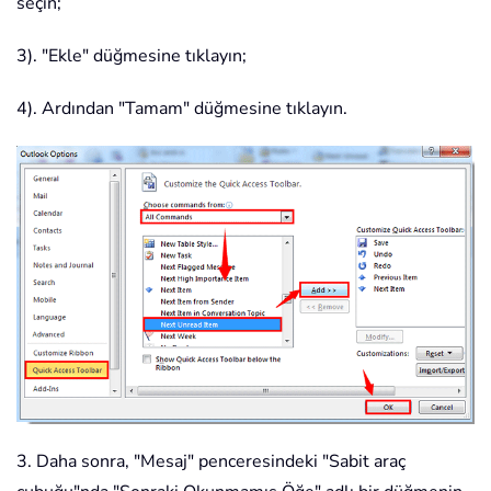
seçin;
3). "Ekle" düğmesine tıklayın;
4). Ardından "Tamam" düğmesine tıklayın.
3. Daha sonra, "Mesaj" penceresindeki "Sabit araç