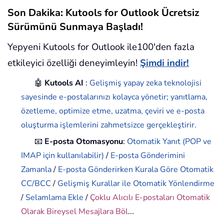
Son Dakika: Kutools for Outlook Ücretsiz
Sürümünü Sunmaya Başladı!
Yepyeni Kutools for Outlook ile100'den fazla
etkileyici özelliği deneyimleyin!
Şimdi indir!
🤖
Kutools AI
:
Gelişmiş yapay zeka teknolojisi
sayesinde e-postalarınızı kolayca yönetir; yanıtlama,
özetleme, optimize etme, uzatma, çeviri ve e-posta
oluşturma işlemlerini zahmetsizce gerçekleştirir.
📧
E-posta Otomasyonu
:
Otomatik Yanıt (POP ve
IMAP için kullanılabilir)
/
E-posta Gönderimini
Zamanla
/
E-posta Gönderirken Kurala Göre Otomatik
CC/BCC
/
Gelişmiş Kurallar ile Otomatik Yönlendirme
/
Selamlama Ekle
/
Çoklu Alıcılı E-postaları Otomatik
Olarak Bireysel Mesajlara Böl
...