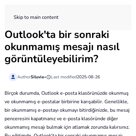
ExtendOffice
Skip to main content
Outlook'ta bir sonraki
okunmamış mesajı nasıl
görüntüleyebilirim?
Author
Siluvia
•
Last modified
2025-08-26
Birçok durumda, Outlook e-posta klasörünüzde okunmuş
ve okunmamış e-postalar birbirine karışabilir. Genellikle,
bir okunmamış e-postayı okumayı bitirdiğinizde, bu mesaj
penceresini kapatmanız ve e-posta klasöründe diğer
okunmamış mesajı bulmak için atlamak zorunda kalırsınız.
Bu eğitimde, Outlook'ta bir sonraki okunmamış mesajı