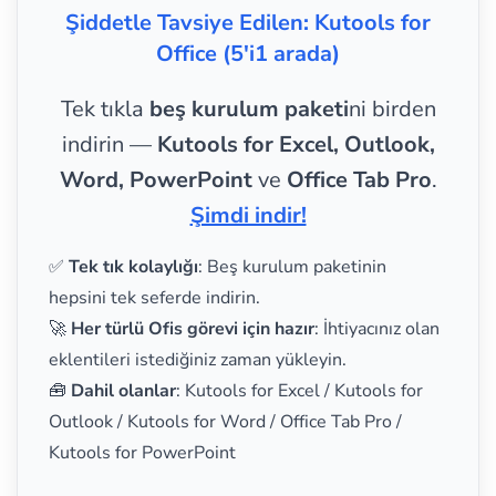
Şiddetle Tavsiye Edilen: Kutools for
Office (5'i1 arada)
Tek tıkla
beş kurulum paketi
ni birden
indirin —
Kutools for Excel, Outlook,
Word, PowerPoint
ve
Office Tab Pro
.
Şimdi indir!
✅
Tek tık kolaylığı
: Beş kurulum paketinin
hepsini tek seferde indirin.
🚀
Her türlü Ofis görevi için hazır
: İhtiyacınız olan
eklentileri istediğiniz zaman yükleyin.
🧰
Dahil olanlar
: Kutools for Excel / Kutools for
Outlook / Kutools for Word / Office Tab Pro /
Kutools for PowerPoint