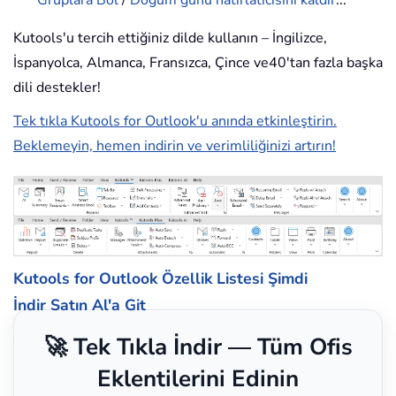
Gruplara Böl
/
Doğum günü hatırlatıcısını kaldır
...
Kutools'u tercih ettiğiniz dilde kullanın – İngilizce,
İspanyolca, Almanca, Fransızca, Çince ve40'tan fazla başka
dili destekler!
Tek tıkla Kutools for Outlook'u anında etkinleştirin.
Beklemeyin, hemen indirin ve verimliliğinizi artırın!
Kutools for Outlook Özellik Listesi
Şimdi
İndir
Satın Al'a Git
🚀 Tek Tıkla İndir — Tüm Ofis
Eklentilerini Edinin