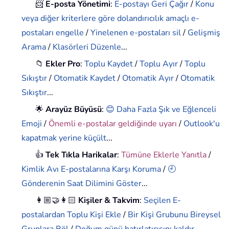
📨
E-posta Yönetimi
:
E-postayı Geri Çağır
/
Konu
veya diğer kriterlere göre dolandırıcılık amaçlı e-
postaları engelle
/
Yinelenen e-postaları sil
/
Gelişmiş
Arama
/
Klasörleri Düzenle
...
📁
Ekler Pro
:
Toplu Kaydet
/
Toplu Ayır
/
Toplu
Sıkıştır
/
Otomatik Kaydet
/
Otomatik Ayır
/
Otomatik
Sıkıştır
...
🌟
Arayüz Büyüsü
:
😊 Daha Fazla Şık ve Eğlenceli
Emoji
/
Önemli e-postalar geldiğinde uyarı
/
Outlook'u
kapatmak yerine küçült
...
👍
Tek Tıkla Harikalar
:
Tümüne Eklerle Yanıtla
/
Kimlik Avı E-postalarına Karşı Koruma
/
🕘
Gönderenin Saat Dilimini Göster
...
👩🏼‍🤝‍👩🏻
Kişiler & Takvim
:
Seçilen E-
postalardan Toplu Kişi Ekle
/
Bir Kişi Grubunu Bireysel