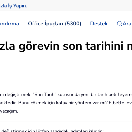
zla İş Yapın.
landırma
Office İpuçları (5300)
Destek
Ar
la görevin son tarihini n
i değiştirmek, "Son Tarih" kutusunda yeni bir tarih belirleyere
ektedir. Bunu çözmek için kolay bir yöntem var mı? Elbette, ev
ayacağım.
 değiştirmek için lütfen aşağıdaki adımları izleyin: