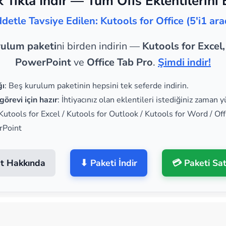
k Tıkla İndir — Tüm Ofis Eklentilerini 
ddetle Tavsiye Edilen: Kutools for Office (5'i1 ara
rulum paketi
ni birden indirin —
Kutools for Excel
PowerPoint
ve
Office Tab Pro
.
Şimdi indir!
ğı
: Beş kurulum paketinin hepsini tek seferde indirin.
görevi için hazır
: İhtiyacınız olan eklentileri istediğiniz zaman y
 Kutools for Excel / Kutools for Outlook / Kutools for Word / Off
rPoint
t Hakkında
⬇ Paketi İndir
💳 Paketi Sat