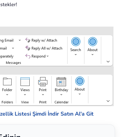
estekler!
ellik Listesi
Şimdi İndir
Satın Al'a Git