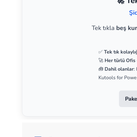
🚀 Te
Şi
Tek tıkla
beş ku
✅
Tek tık kolaylı
🚀
Her türlü Ofis 
🧰
Dahil olanlar
:
Kutools for Powe
Pake