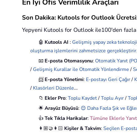
En İyi Ofis Verimlilik Araçları
Son Dakika: Kutools for Outlook Ücret
Yepyeni Kutools for Outlook ile100'den fazla 
🤖
Kutools AI
:
Gelişmiş yapay zeka teknoloji
oluşturma işlemlerini zahmetsizce gerçekleştirir
📧
E-posta Otomasyonu
:
Otomatik Yanıt (POP
/
Gelişmiş Kurallar ile Otomatik Yönlendirme
/
S
📨
E-posta Yönetimi
:
E-postayı Geri Çağır
/
K
/
Klasörleri Düzenle
...
📁
Ekler Pro
:
Toplu Kaydet
/
Toplu Ayır
/
Topl
🌟
Arayüz Büyüsü
:
😊 Daha Fazla Şık ve Eğle
👍
Tek Tıkla Harikalar
:
Tümüne Eklerle Yanıt
👩🏼‍🤝‍👩🏻
Kişiler & Takvim
:
Seçilen E-posta