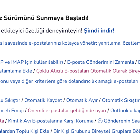
siz Sürümünü Sunmaya Başladı!
etkileyici özelliği deneyimleyin!
Şimdi indir!
si sayesinde e-postalarınızı kolayca yönetir; yanıtlama, özetle
.
 ve IMAP için kullanılabilir)
/
E-posta Gönderimini Zamanla
/
elamlama Ekle
/
Çoklu Alıcılı E-postaları Otomatik Olarak Bire
onu veya diğer kriterlere göre dolandırıcılık amaçlı e-postaları
u Sıkıştır
/
Otomatik Kaydet
/
Otomatik Ayır
/
Otomatik Sıkıştır
nceli Emoji
/
Önemli e-postalar geldiğinde uyarı
/
Outlook'u ka
la
/
Kimlik Avı E-postalarına Karşı Koruma
/
🕘 Gönderenin Saat
lardan Toplu Kişi Ekle
/
Bir Kişi Grubunu Bireysel Gruplara Bö