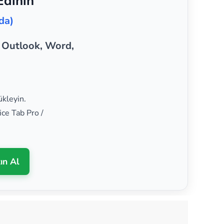
Edinin
da)
, Outlook, Word,
ükleyin.
ice Tab Pro /
ın Al