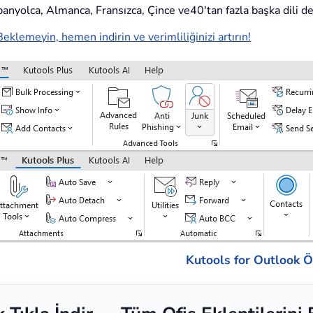
İspanyolca, Almanca, Fransızca, Çince ve40'tan fazla başka dili d
Beklemeyin, hemen indirin ve verimliliğinizi artırın!
Kutools for Outlook Öz