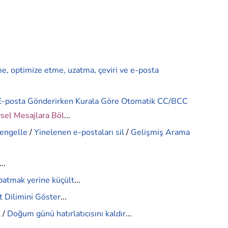
me, optimize etme, uzatma, çeviri ve e-posta
E-posta Gönderirken Kurala Göre Otomatik CC/BCC
ysel Mesajlara Böl
...
 engelle
/
Yinelenen e-postaları sil
/
Gelişmiş Arama
...
patmak yerine küçült
...
 Dilimini Göster
...
l
/
Doğum günü hatırlatıcısını kaldır
...