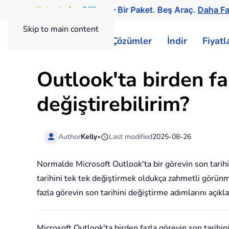
Kutools
for
Office
— Bir Paket. Beş Araç.
Daha Fa
Skip to main content
ExtendOffice
Çözümler
İndir
Fiyat
Outlook'ta birden faz
değiştirebilirim?
Author
Kelly
•
Last modified
2025-08-26
Normalde Microsoft Outlook'ta bir görevin son tarihin
tarihini tek tek değiştirmek oldukça zahmetli görünm
fazla görevin son tarihini değiştirme adımlarını açıkl
Microsoft Outlook'ta birden fazla görevin son tarihini