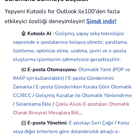
Yepyeni Kutools for Outlook ile100'den fazla
etkileyici özelliği deneyimleyin!
Şimdi indir!
🤖
Kutools AI
:
Gelişmiş yapay zeka teknolojisi
sayesinde e-postalarınızı kolayca yönetir; yanıtlama,
özetleme, optimize etme, uzatma, çeviri ve e-posta
oluşturma işlemlerini zahmetsizce gerçekleştirir.
📧
E-posta Otomasyonu
:
Otomatik Yanıt (POP ve
IMAP için kullanılabilir)
/
E-posta Gönderimini
Zamanla
/
E-posta Gönderirken Kurala Göre Otomatik
CC/BCC
/
Gelişmiş Kurallar ile Otomatik Yönlendirme
/
Selamlama Ekle
/
Çoklu Alıcılı E-postaları Otomatik
Olarak Bireysel Mesajlara Böl
...
📨
E-posta Yönetimi
:
E-postayı Geri Çağır
/
Konu
veya diğer kriterlere göre dolandırıcılık amaçlı e-