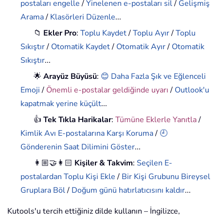
postaları engelle
/
Yinelenen e-postaları sil
/
Gelişmiş
Arama
/
Klasörleri Düzenle
...
📁
Ekler Pro
:
Toplu Kaydet
/
Toplu Ayır
/
Toplu
Sıkıştır
/
Otomatik Kaydet
/
Otomatik Ayır
/
Otomatik
Sıkıştır
...
🌟
Arayüz Büyüsü
:
😊 Daha Fazla Şık ve Eğlenceli
Emoji
/
Önemli e-postalar geldiğinde uyarı
/
Outlook'u
kapatmak yerine küçült
...
👍
Tek Tıkla Harikalar
:
Tümüne Eklerle Yanıtla
/
Kimlik Avı E-postalarına Karşı Koruma
/
🕘
Gönderenin Saat Dilimini Göster
...
👩🏼‍🤝‍👩🏻
Kişiler & Takvim
:
Seçilen E-
postalardan Toplu Kişi Ekle
/
Bir Kişi Grubunu Bireysel
Gruplara Böl
/
Doğum günü hatırlatıcısını kaldır
...
Kutools'u tercih ettiğiniz dilde kullanın – İngilizce,