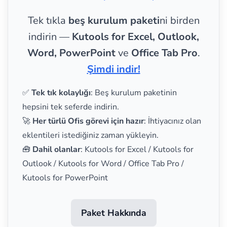
Tek tıkla
beş kurulum paketi
ni birden
indirin —
Kutools for Excel, Outlook,
Word, PowerPoint
ve
Office Tab Pro
.
Şimdi indir!
✅
Tek tık kolaylığı
: Beş kurulum paketinin
hepsini tek seferde indirin.
🚀
Her türlü Ofis görevi için hazır
: İhtiyacınız olan
eklentileri istediğiniz zaman yükleyin.
🧰
Dahil olanlar
: Kutools for Excel / Kutools for
Outlook / Kutools for Word / Office Tab Pro /
Kutools for PowerPoint
Paket Hakkında