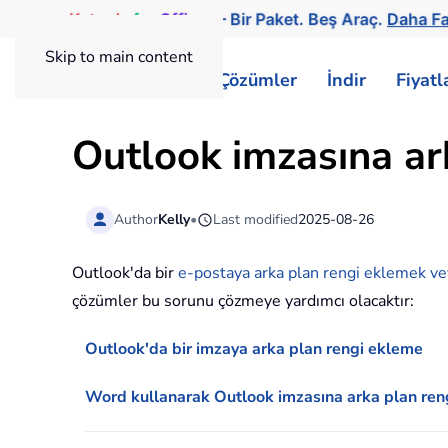
Kutools
for
Office
— Bir Paket. Beş Araç.
Daha Fa
Skip to main content
ExtendOffice
Çözümler
İndir
Fiyat
Outlook imzasına ark
Author
Kelly
•
Last modified
2025-08-26
Outlook'da bir
e-postaya arka plan rengi eklemek ve
çözümler bu sorunu çözmeye yardımcı olacaktır:
Outlook'da bir imzaya arka plan rengi ekleme
Word kullanarak Outlook imzasına arka plan ren