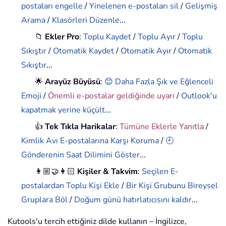
postaları engelle
/
Yinelenen e-postaları sil
/
Gelişmiş
Arama
/
Klasörleri Düzenle
...
📁
Ekler Pro
:
Toplu Kaydet
/
Toplu Ayır
/
Toplu
Sıkıştır
/
Otomatik Kaydet
/
Otomatik Ayır
/
Otomatik
Sıkıştır
...
🌟
Arayüz Büyüsü
:
😊 Daha Fazla Şık ve Eğlenceli
Emoji
/
Önemli e-postalar geldiğinde uyarı
/
Outlook'u
kapatmak yerine küçült
...
👍
Tek Tıkla Harikalar
:
Tümüne Eklerle Yanıtla
/
Kimlik Avı E-postalarına Karşı Koruma
/
🕘
Gönderenin Saat Dilimini Göster
...
👩🏼‍🤝‍👩🏻
Kişiler & Takvim
:
Seçilen E-
postalardan Toplu Kişi Ekle
/
Bir Kişi Grubunu Bireysel
Gruplara Böl
/
Doğum günü hatırlatıcısını kaldır
...
Kutools'u tercih ettiğiniz dilde kullanın – İngilizce,