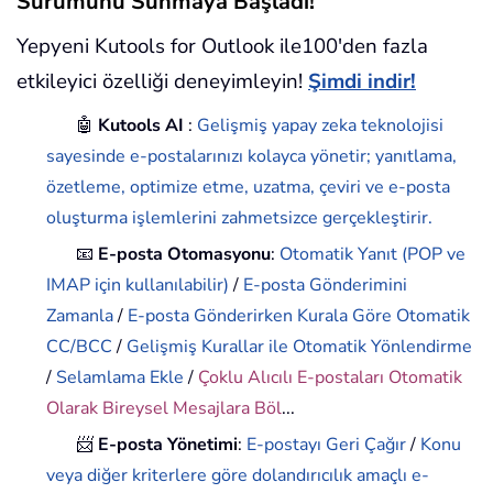
Sürümünü Sunmaya Başladı!
Yepyeni Kutools for Outlook ile100'den fazla
etkileyici özelliği deneyimleyin!
Şimdi indir!
🤖
Kutools AI
:
Gelişmiş yapay zeka teknolojisi
sayesinde e-postalarınızı kolayca yönetir; yanıtlama,
özetleme, optimize etme, uzatma, çeviri ve e-posta
oluşturma işlemlerini zahmetsizce gerçekleştirir.
📧
E-posta Otomasyonu
:
Otomatik Yanıt (POP ve
IMAP için kullanılabilir)
/
E-posta Gönderimini
Zamanla
/
E-posta Gönderirken Kurala Göre Otomatik
CC/BCC
/
Gelişmiş Kurallar ile Otomatik Yönlendirme
/
Selamlama Ekle
/
Çoklu Alıcılı E-postaları Otomatik
Olarak Bireysel Mesajlara Böl
...
📨
E-posta Yönetimi
:
E-postayı Geri Çağır
/
Konu
veya diğer kriterlere göre dolandırıcılık amaçlı e-