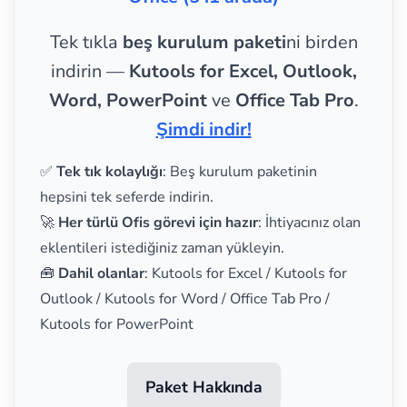
Tek tıkla
beş kurulum paketi
ni birden
indirin —
Kutools for Excel, Outlook,
Word, PowerPoint
ve
Office Tab Pro
.
Şimdi indir!
✅
Tek tık kolaylığı
: Beş kurulum paketinin
hepsini tek seferde indirin.
🚀
Her türlü Ofis görevi için hazır
: İhtiyacınız olan
eklentileri istediğiniz zaman yükleyin.
🧰
Dahil olanlar
: Kutools for Excel / Kutools for
Outlook / Kutools for Word / Office Tab Pro /
Kutools for PowerPoint
Paket Hakkında