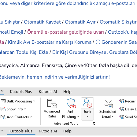
onu veya diğer kriterlere göre dolandırıcılık amaçlı e-postaları
u Sıkıştır
/
Otomatik Kaydet
/
Otomatik Ayır
/
Otomatik Sıkıştır
nceli Emoji
/
Önemli e-postalar geldiğinde uyarı
/
Outlook'u ka
la
/
Kimlik Avı E-postalarına Karşı Koruma
/
🕘 Gönderenin Saat
lardan Toplu Kişi Ekle
/
Bir Kişi Grubunu Bireysel Gruplara Bö
İspanyolca, Almanca, Fransızca, Çince ve40'tan fazla başka dili d
Beklemeyin, hemen indirin ve verimliliğinizi artırın!