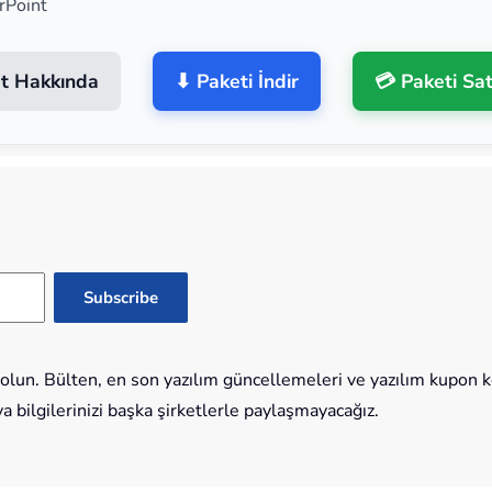
rPoint
t Hakkında
⬇ Paketi İndir
💳 Paketi Sat
lun. Bülten, en son yazılım güncellemeleri ve yazılım kupon kod
bilgilerinizi başka şirketlerle paylaşmayacağız.