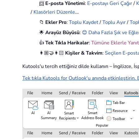
📨
E-posta Yönetimi
:
E-postayı Geri Çağır
/
K
/
Klasörleri Düzenle
...
📁
Ekler Pro
:
Toplu Kaydet
/
Toplu Ayır
/
Topl
🌟
Arayüz Büyüsü
:
😊 Daha Fazla Şık ve Eğle
👍
Tek Tıkla Harikalar
:
Tümüne Eklerle Yanıt
👩🏼‍🤝‍👩🏻
Kişiler & Takvim
:
Seçilen E-posta
Kutools'u tercih ettiğiniz dilde kullanın – İngilizce, 
Tek tıkla Kutools for Outlook'u anında etkinleştirin. 