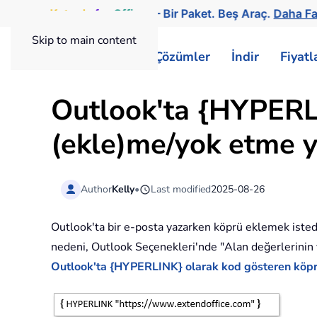
Kutools
for
Office
— Bir Paket. Beş Araç.
Daha Fa
Skip to main content
ExtendOffice
Çözümler
İndir
Fiyat
Outlook'ta {HYPERLI
(ekle)me/yok etme y
Author
Kelly
•
Last modified
2025-08-26
Outlook'ta bir e-posta yazarken köprü eklemek isted
nedeni, Outlook Seçenekleri'nde "Alan değerlerinin ye
Outlook'ta {HYPERLINK} olarak kod gösteren köpr