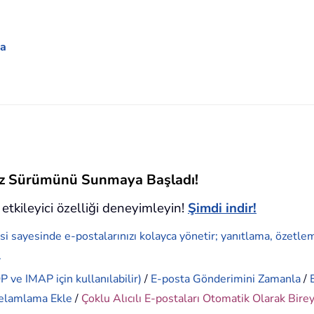
ma
siz Sürümünü Sunmaya Başladı!
etkileyici özelliği deneyimleyin!
Şimdi indir!
si sayesinde e-postalarınızı kolayca yönetir; yanıtlama, özetle
.
 ve IMAP için kullanılabilir)
/
E-posta Gönderimini Zamanla
/
elamlama Ekle
/
Çoklu Alıcılı E-postaları Otomatik Olarak Bire