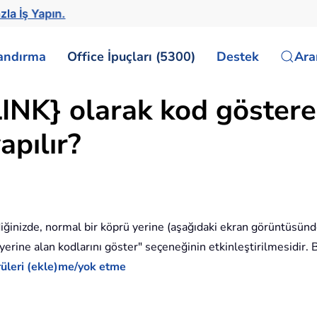
zla İş Yapın.
landırma
Office İpuçları (5300)
Destek
Ar
NK} olarak kod gösteren
apılır?
iğinizde, normal bir köprü yerine (aşağıdaki ekran görüntüsünd
rine alan kodlarını göster" seçeneğinin etkinleştirilmesidir. Bu
üleri (ekle)me/yok etme