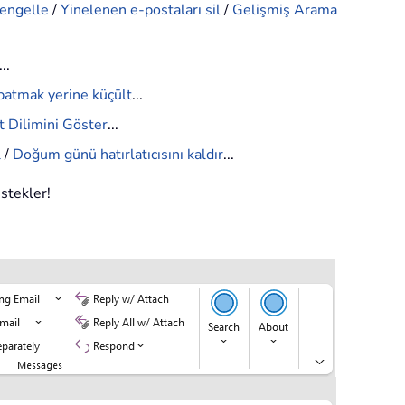
 engelle
/
Yinelenen e-postaları sil
/
Gelişmiş Arama
...
patmak yerine küçült
...
 Dilimini Göster
...
l
/
Doğum günü hatırlatıcısını kaldır
...
estekler!