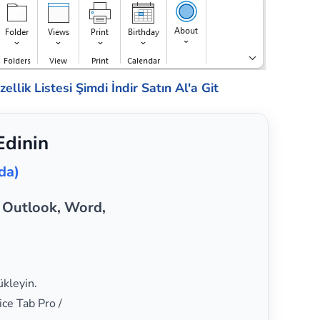
ellik Listesi
Şimdi İndir
Satın Al'a Git
Edinin
da)
, Outlook, Word,
ükleyin.
ice Tab Pro /