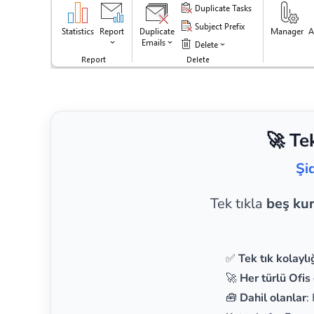
🚀 Te
Şi
Tek tıkla
beş ku
✅
Tek tık kolaylı
🚀
Her türlü Ofis 
🧰
Dahil olanlar
: