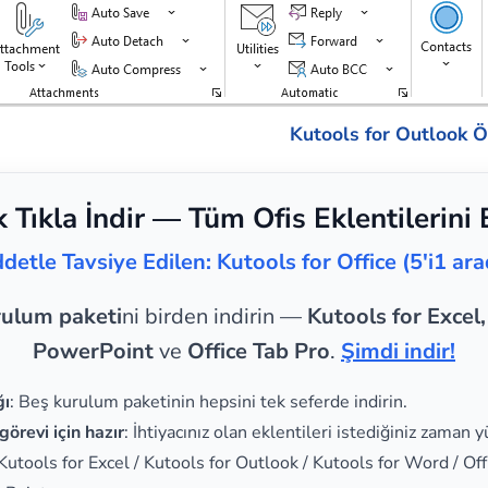
Kutools for Outlook Öz
k Tıkla İndir — Tüm Ofis Eklentilerini 
ddetle Tavsiye Edilen: Kutools for Office (5'i1 ara
rulum paketi
ni birden indirin —
Kutools for Excel
PowerPoint
ve
Office Tab Pro
.
Şimdi indir!
ğı
: Beş kurulum paketinin hepsini tek seferde indirin.
görevi için hazır
: İhtiyacınız olan eklentileri istediğiniz zaman y
 Kutools for Excel / Kutools for Outlook / Kutools for Word / Off