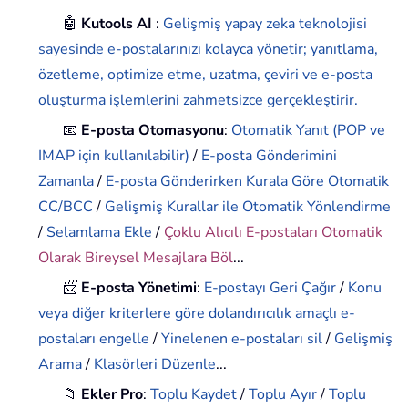
🤖
Kutools AI
:
Gelişmiş yapay zeka teknolojisi
sayesinde e-postalarınızı kolayca yönetir; yanıtlama,
özetleme, optimize etme, uzatma, çeviri ve e-posta
oluşturma işlemlerini zahmetsizce gerçekleştirir.
📧
E-posta Otomasyonu
:
Otomatik Yanıt (POP ve
IMAP için kullanılabilir)
/
E-posta Gönderimini
Zamanla
/
E-posta Gönderirken Kurala Göre Otomatik
CC/BCC
/
Gelişmiş Kurallar ile Otomatik Yönlendirme
/
Selamlama Ekle
/
Çoklu Alıcılı E-postaları Otomatik
Olarak Bireysel Mesajlara Böl
...
📨
E-posta Yönetimi
:
E-postayı Geri Çağır
/
Konu
veya diğer kriterlere göre dolandırıcılık amaçlı e-
postaları engelle
/
Yinelenen e-postaları sil
/
Gelişmiş
Arama
/
Klasörleri Düzenle
...
📁
Ekler Pro
:
Toplu Kaydet
/
Toplu Ayır
/
Toplu