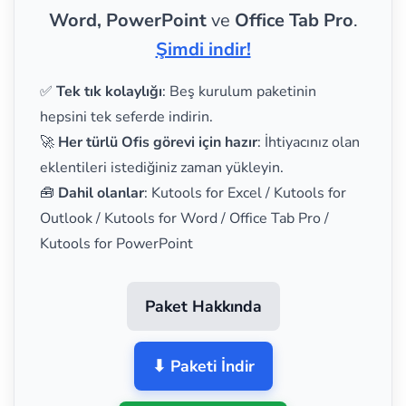
Word, PowerPoint
ve
Office Tab Pro
.
Şimdi indir!
✅
Tek tık kolaylığı
: Beş kurulum paketinin
hepsini tek seferde indirin.
🚀
Her türlü Ofis görevi için hazır
: İhtiyacınız olan
eklentileri istediğiniz zaman yükleyin.
🧰
Dahil olanlar
: Kutools for Excel / Kutools for
Outlook / Kutools for Word / Office Tab Pro /
Kutools for PowerPoint
Paket Hakkında
⬇ Paketi İndir