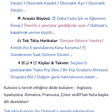
Sıkıştır
/
Otomatik Kaydet
/
Otomatik Ayır
/
Otomatik
Sıkıştır
...
🌟
Arayüz Büyüsü
:
😊 Daha Fazla Şık ve Eğlenceli
Emoji
/
Önemli e-postalar geldiğinde uyarı
/
Outlook'u
kapatmak yerine küçült
...
👍
Tek Tıkla Harikalar
:
Tümüne Eklerle Yanıtla
/
Kimlik Avı E-postalarına Karşı Koruma
/
🕘
Gönderenin Saat Dilimini Göster
...
👩🏼‍🤝‍👩🏻
Kişiler & Takvim
:
Seçilen E-
postalardan Toplu Kişi Ekle
/
Bir Kişi Grubunu Bireysel
Gruplara Böl
/
Doğum günü hatırlatıcısını kaldır
...
Kutools'u tercih ettiğiniz dilde kullanın – İngilizce,
İspanyolca, Almanca, Fransızca, Çince ve40'tan fazla başka
dili destekler!
Tek tıkla Kutools for Outlook'u anında etkinleştirin.