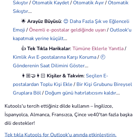
Sıkıştır
/
Otomatik Kaydet
/
Otomatik Ayır
/
Otomatik
Sıkıştır
...
🌟
Arayüz Büyüsü
:
😊 Daha Fazla Şık ve Eğlenceli
Emoji
/
Önemli e-postalar geldiğinde uyarı
/
Outlook'u
kapatmak yerine küçült
...
👍
Tek Tıkla Harikalar
:
Tümüne Eklerle Yanıtla
/
Kimlik Avı E-postalarına Karşı Koruma
/
🕘
Gönderenin Saat Dilimini Göster
...
👩🏼‍🤝‍👩🏻
Kişiler & Takvim
:
Seçilen E-
postalardan Toplu Kişi Ekle
/
Bir Kişi Grubunu Bireysel
Gruplara Böl
/
Doğum günü hatırlatıcısını kaldır
...
Kutools'u tercih ettiğiniz dilde kullanın – İngilizce,
İspanyolca, Almanca, Fransızca, Çince ve40'tan fazla başka
dili destekler!
Tek tıkla Kutools for Outlook'u anında etkinleştirin.