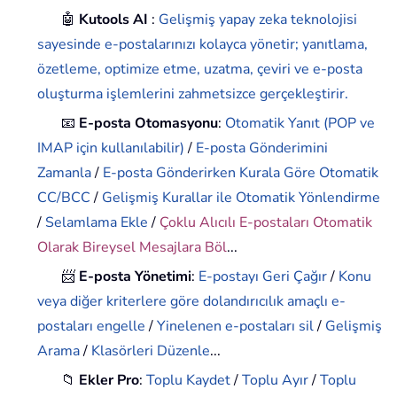
🤖
Kutools AI
:
Gelişmiş yapay zeka teknolojisi
sayesinde e-postalarınızı kolayca yönetir; yanıtlama,
özetleme, optimize etme, uzatma, çeviri ve e-posta
oluşturma işlemlerini zahmetsizce gerçekleştirir.
📧
E-posta Otomasyonu
:
Otomatik Yanıt (POP ve
IMAP için kullanılabilir)
/
E-posta Gönderimini
Zamanla
/
E-posta Gönderirken Kurala Göre Otomatik
CC/BCC
/
Gelişmiş Kurallar ile Otomatik Yönlendirme
/
Selamlama Ekle
/
Çoklu Alıcılı E-postaları Otomatik
Olarak Bireysel Mesajlara Böl
...
📨
E-posta Yönetimi
:
E-postayı Geri Çağır
/
Konu
veya diğer kriterlere göre dolandırıcılık amaçlı e-
postaları engelle
/
Yinelenen e-postaları sil
/
Gelişmiş
Arama
/
Klasörleri Düzenle
...
📁
Ekler Pro
:
Toplu Kaydet
/
Toplu Ayır
/
Toplu