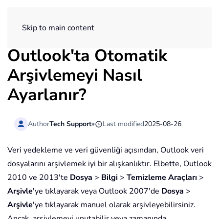
ExtendOffice
Skip to main content
Outlook'ta Otomatik
Arşivlemeyi Nasıl
Ayarlanır?
Author
Tech Support
•
Last modified
2025-08-26
Veri yedekleme ve veri güvenliği açısından, Outlook veri
dosyalarını arşivlemek iyi bir alışkanlıktır. Elbette, Outlook
2010 ve 2013'te
Dosya
>
Bilgi
>
Temizleme Araçları
>
Arşivle
'ye tıklayarak veya Outlook 2007'de
Dosya
>
Arşivle
'ye tıklayarak manuel olarak arşivleyebilirsiniz.
Ancak, arşivlemeyi unutabilir veya zamanında