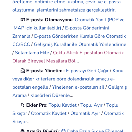
özetleme, optimize etme, uzatma, çeviri ve e-posta
oluşturma işlemlerini zahmetsizce gerçekleştirir.
📧
E-posta Otomasyonu
:
Otomatik Yanıt (POP ve
IMAP için kullanılabilir)
/
E-posta Gönderimini
Zamanla
/
E-posta Gönderirken Kurala Göre Otomatik
CC/BCC
/
Gelişmiş Kurallar ile Otomatik Yönlendirme
/
Selamlama Ekle
/
Çoklu Alıcılı E-postaları Otomatik
Olarak Bireysel Mesajlara Böl
...
📨
E-posta Yönetimi
:
E-postayı Geri Çağır
/
Konu
veya diğer kriterlere göre dolandırıcılık amaçlı e-
postaları engelle
/
Yinelenen e-postaları sil
/
Gelişmiş
Arama
/
Klasörleri Düzenle
...
📁
Ekler Pro
:
Toplu Kaydet
/
Toplu Ayır
/
Toplu
Sıkıştır
/
Otomatik Kaydet
/
Otomatik Ayır
/
Otomatik
Sıkıştır
...
🌟
Arayüz Büyüsü
:
😊 Daha Fazla Şık ve Eğlenceli