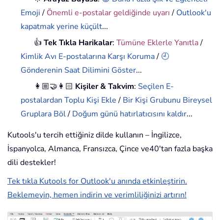
Emoji
/
Önemli e-postalar geldiğinde uyarı
/
Outlook'u
kapatmak yerine küçült
...
👍
Tek Tıkla Harikalar
:
Tümüne Eklerle Yanıtla
/
Kimlik Avı E-postalarına Karşı Koruma
/
🕘
Gönderenin Saat Dilimini Göster
...
👩🏼‍🤝‍👩🏻
Kişiler & Takvim
:
Seçilen E-
postalardan Toplu Kişi Ekle
/
Bir Kişi Grubunu Bireysel
Gruplara Böl
/
Doğum günü hatırlatıcısını kaldır
...
Kutools'u tercih ettiğiniz dilde kullanın – İngilizce,
İspanyolca, Almanca, Fransızca, Çince ve40'tan fazla başka
dili destekler!
Tek tıkla Kutools for Outlook'u anında etkinleştirin.
Beklemeyin, hemen indirin ve verimliliğinizi artırın!