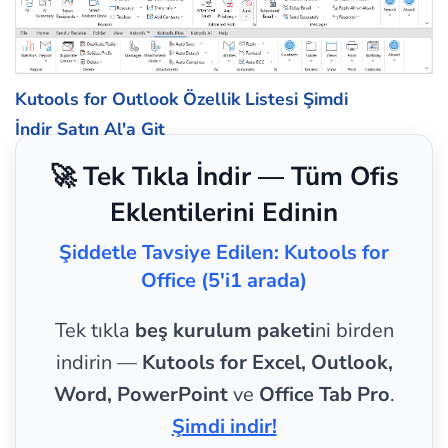
Kutools for Outlook Özellik Listesi
Şimdi
İndir
Satın Al'a Git
🚀 Tek Tıkla İndir — Tüm Ofis
Eklentilerini Edinin
Şiddetle Tavsiye Edilen: Kutools for
Office (5'i1 arada)
Tek tıkla
beş kurulum paketi
ni birden
indirin —
Kutools for Excel, Outlook,
Word, PowerPoint
ve
Office Tab Pro
.
Şimdi indir!