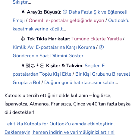
Sıkıştır
...
🌟
Arayüz Büyüsü
:
😊 Daha Fazla Şık ve Eğlenceli
Emoji
/
Önemli e-postalar geldiğinde uyarı
/
Outlook'u
kapatmak yerine küçült
...
👍
Tek Tıkla Harikalar
:
Tümüne Eklerle Yanıtla
/
Kimlik Avı E-postalarına Karşı Koruma
/
🕘
Gönderenin Saat Dilimini Göster
...
👩🏼‍🤝‍👩🏻
Kişiler & Takvim
:
Seçilen E-
postalardan Toplu Kişi Ekle
/
Bir Kişi Grubunu Bireysel
Gruplara Böl
/
Doğum günü hatırlatıcısını kaldır
...
Kutools'u tercih ettiğiniz dilde kullanın – İngilizce,
İspanyolca, Almanca, Fransızca, Çince ve40'tan fazla başka
dili destekler!
Tek tıkla Kutools for Outlook'u anında etkinleştirin.
Beklemeyin, hemen indirin ve verimliliğinizi artırın!