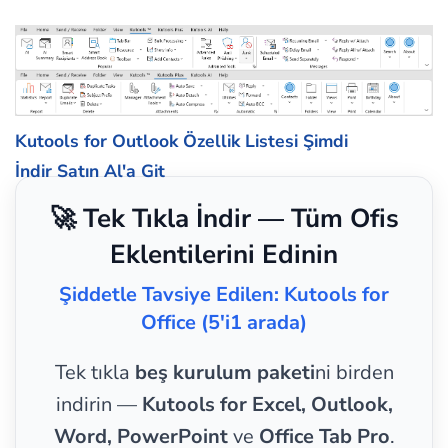
Kutools for Outlook Özellik Listesi
Şimdi
İndir
Satın Al'a Git
🚀 Tek Tıkla İndir — Tüm Ofis
Eklentilerini Edinin
Şiddetle Tavsiye Edilen: Kutools for
Office (5'i1 arada)
Tek tıkla
beş kurulum paketi
ni birden
indirin —
Kutools for Excel, Outlook,
Word, PowerPoint
ve
Office Tab Pro
.