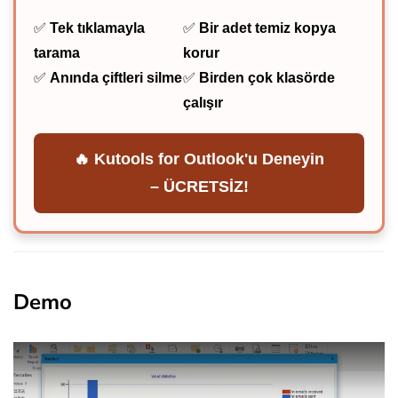
✅
Tek tıklamayla
✅
Bir adet temiz kopya
tarama
korur
✅
Anında çiftleri silme
✅
Birden çok klasörde
çalışır
🔥 Kutools for Outlook'u Deneyin
– ÜCRETSİZ!
Demo