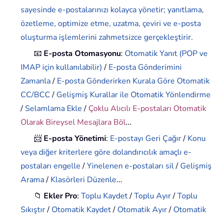
sayesinde e-postalarınızı kolayca yönetir; yanıtlama,
özetleme, optimize etme, uzatma, çeviri ve e-posta
oluşturma işlemlerini zahmetsizce gerçekleştirir.
📧
E-posta Otomasyonu
:
Otomatik Yanıt (POP ve
IMAP için kullanılabilir)
/
E-posta Gönderimini
Zamanla
/
E-posta Gönderirken Kurala Göre Otomatik
CC/BCC
/
Gelişmiş Kurallar ile Otomatik Yönlendirme
/
Selamlama Ekle
/
Çoklu Alıcılı E-postaları Otomatik
Olarak Bireysel Mesajlara Böl
...
📨
E-posta Yönetimi
:
E-postayı Geri Çağır
/
Konu
veya diğer kriterlere göre dolandırıcılık amaçlı e-
postaları engelle
/
Yinelenen e-postaları sil
/
Gelişmiş
Arama
/
Klasörleri Düzenle
...
📁
Ekler Pro
:
Toplu Kaydet
/
Toplu Ayır
/
Toplu
Sıkıştır
/
Otomatik Kaydet
/
Otomatik Ayır
/
Otomatik