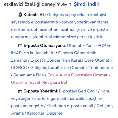
etkileyici özelliği deneyimleyin!
Şimdi indir!
🤖
Kutools AI
:
Gelişmiş yapay zeka teknolojisi
sayesinde e-postalarınızı kolayca yönetir; yanıtlama,
özetleme, optimize etme, uzatma, çeviri ve e-posta
oluşturma işlemlerini zahmetsizce gerçekleştirir.
📧
E-posta Otomasyonu
:
Otomatik Yanıt (POP ve
IMAP için kullanılabilir)
/
E-posta Gönderimini
Zamanla
/
E-posta Gönderirken Kurala Göre Otomatik
CC/BCC
/
Gelişmiş Kurallar ile Otomatik Yönlendirme
/
Selamlama Ekle
/
Çoklu Alıcılı E-postaları Otomatik
Olarak Bireysel Mesajlara Böl
...
📨
E-posta Yönetimi
:
E-postayı Geri Çağır
/
Konu
veya diğer kriterlere göre dolandırıcılık amaçlı e-
postaları engelle
/
Yinelenen e-postaları sil
/
Gelişmiş
Arama
/
Klasörleri Düzenle
...