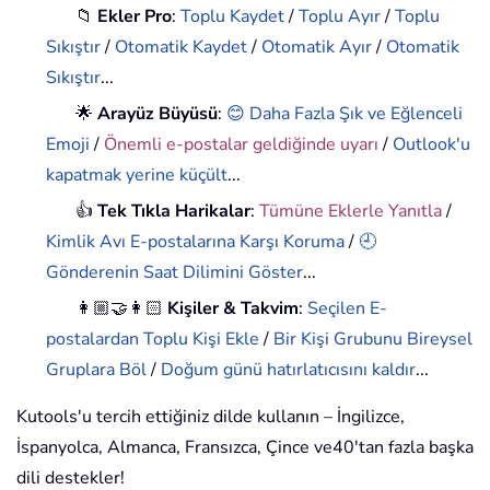
📁
Ekler Pro
:
Toplu Kaydet
/
Toplu Ayır
/
Toplu
Sıkıştır
/
Otomatik Kaydet
/
Otomatik Ayır
/
Otomatik
Sıkıştır
...
🌟
Arayüz Büyüsü
:
😊 Daha Fazla Şık ve Eğlenceli
Emoji
/
Önemli e-postalar geldiğinde uyarı
/
Outlook'u
kapatmak yerine küçült
...
👍
Tek Tıkla Harikalar
:
Tümüne Eklerle Yanıtla
/
Kimlik Avı E-postalarına Karşı Koruma
/
🕘
Gönderenin Saat Dilimini Göster
...
👩🏼‍🤝‍👩🏻
Kişiler & Takvim
:
Seçilen E-
postalardan Toplu Kişi Ekle
/
Bir Kişi Grubunu Bireysel
Gruplara Böl
/
Doğum günü hatırlatıcısını kaldır
...
Kutools'u tercih ettiğiniz dilde kullanın – İngilizce,
İspanyolca, Almanca, Fransızca, Çince ve40'tan fazla başka
dili destekler!