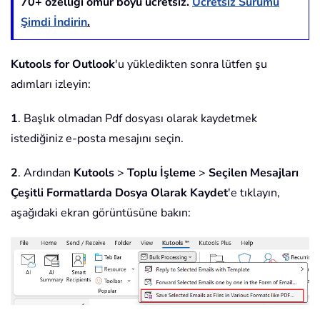
70
+ özelliği ömür boyu ücretsiz.
Ücretsiz Sürümü
Şimdi İndirin
.
Kutools for Outlook
'u yükledikten sonra lütfen şu
adımları izleyin:
1
. Başlık olmadan Pdf dosyası olarak kaydetmek
istediğiniz e-posta mesajını seçin.
2
. Ardından
Kutools
>
Toplu İşleme
>
Seçilen Mesajları
Çeşitli Formatlarda Dosya Olarak Kaydet
'e tıklayın,
aşağıdaki ekran görüntüsüne bakın: