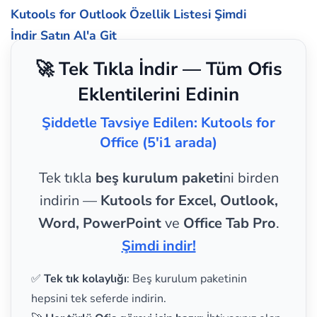
Kutools for Outlook Özellik Listesi
Şimdi
İndir
Satın Al'a Git
🚀 Tek Tıkla İndir — Tüm Ofis
Eklentilerini Edinin
Şiddetle Tavsiye Edilen: Kutools for
Office (5'i1 arada)
Tek tıkla
beş kurulum paketi
ni birden
indirin —
Kutools for Excel, Outlook,
Word, PowerPoint
ve
Office Tab Pro
.
Şimdi indir!
✅
Tek tık kolaylığı
: Beş kurulum paketinin
hepsini tek seferde indirin.