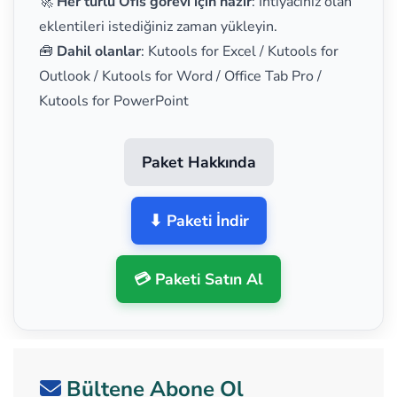
🚀
Her türlü Ofis görevi için hazır
: İhtiyacınız olan
eklentileri istediğiniz zaman yükleyin.
🧰
Dahil olanlar
: Kutools for Excel / Kutools for
Outlook / Kutools for Word / Office Tab Pro /
Kutools for PowerPoint
Paket Hakkında
⬇ Paketi İndir
💳 Paketi Satın Al
Bültene Abone Ol