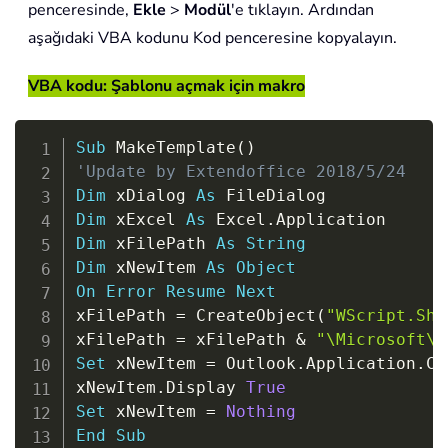
penceresinde,
Ekle
>
Modül
'e tıklayın. Ardından
aşağıdaki VBA kodunu Kod penceresine kopyalayın.
VBA kodu: Şablonu açmak için makro
Copy
Sub
 MakeTemplate
(
)
'Update by Extendoffice 2018/5/24
Dim
 xDialog 
As
Dim
 xExcel 
As
 Excel
.
Dim
 xFilePath 
As
String
Dim
 xNewItem 
As
Object
On
Error
Resume
Next
xFilePath 
=
 CreateObject
(
"WScript.She
xFilePath 
=
 xFilePath 
&
"\Microsoft\T
Set
 xNewItem 
=
 Outlook
.
Application
.
Cr
xNewItem
.
Display 
True
Set
 xNewItem 
=
Nothing
End
Sub