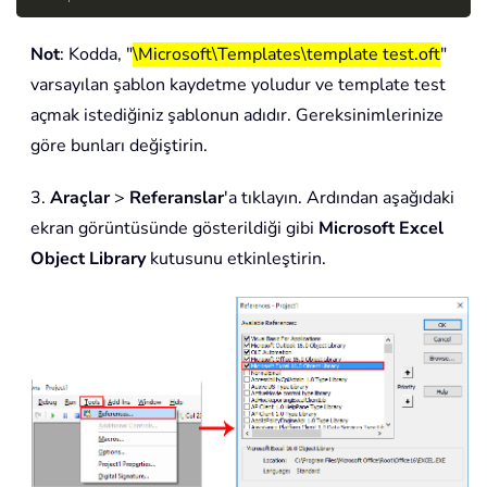
Not
: Kodda, "
\Microsoft\Templates\template test.oft
"
varsayılan şablon kaydetme yoludur ve template test
açmak istediğiniz şablonun adıdır. Gereksinimlerinize
göre bunları değiştirin.
3.
Araçlar
>
Referanslar
'a tıklayın. Ardından aşağıdaki
ekran görüntüsünde gösterildiği gibi
Microsoft Excel
Object Library
kutusunu etkinleştirin.