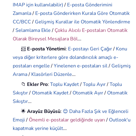
IMAP için kullanılabilir)
/
E-posta Gönderimini
Zamanla
/
E-posta Gönderirken Kurala Göre Otomatik
CC/BCC
/
Gelişmiş Kurallar ile Otomatik Yönlendirme
/
Selamlama Ekle
/
Çoklu Alıcılı E-postaları Otomatik
Olarak Bireysel Mesajlara Böl
...
📨
E-posta Yönetimi
:
E-postayı Geri Çağır
/
Konu
veya diğer kriterlere göre dolandırıcılık amaçlı e-
postaları engelle
/
Yinelenen e-postaları sil
/
Gelişmiş
Arama
/
Klasörleri Düzenle
...
📁
Ekler Pro
:
Toplu Kaydet
/
Toplu Ayır
/
Toplu
Sıkıştır
/
Otomatik Kaydet
/
Otomatik Ayır
/
Otomatik
Sıkıştır
...
🌟
Arayüz Büyüsü
:
😊 Daha Fazla Şık ve Eğlenceli
Emoji
/
Önemli e-postalar geldiğinde uyarı
/
Outlook'u
kapatmak yerine küçült
...