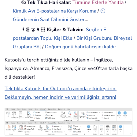
👍
Tek Tıkla Harikalar
:
Tümüne Eklerle Yanıtla
/
Kimlik Avı E-postalarına Karşı Koruma
/
🕘
Gönderenin Saat Dilimini Göster
...
👩🏼‍🤝‍👩🏻
Kişiler & Takvim
:
Seçilen E-
postalardan Toplu Kişi Ekle
/
Bir Kişi Grubunu Bireysel
Gruplara Böl
/
Doğum günü hatırlatıcısını kaldır
...
Kutools'u tercih ettiğiniz dilde kullanın – İngilizce,
İspanyolca, Almanca, Fransızca, Çince ve40'tan fazla başka
dili destekler!
Tek tıkla Kutools for Outlook'u anında etkinleştirin.
Beklemeyin, hemen indirin ve verimliliğinizi artırın!