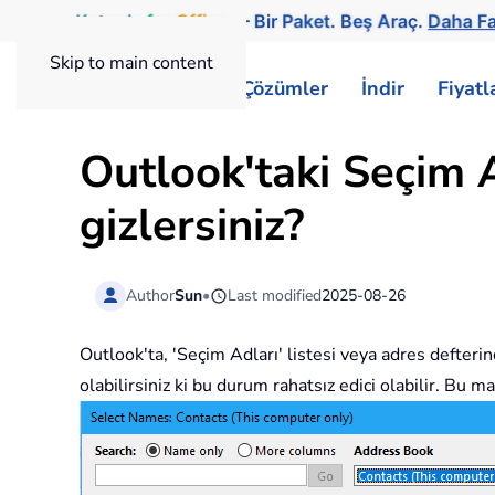
Kutools
for
Office
— Bir Paket. Beş Araç.
Daha Fa
Skip to main content
ExtendOffice
Çözümler
İndir
Fiyat
Outlook'taki Seçim A
gizlersiniz?
Author
Sun
•
Last modified
2025-08-26
Outlook'ta, 'Seçim Adları' listesi veya adres defteri
olabilirsiniz ki bu durum rahatsız edici olabilir. B