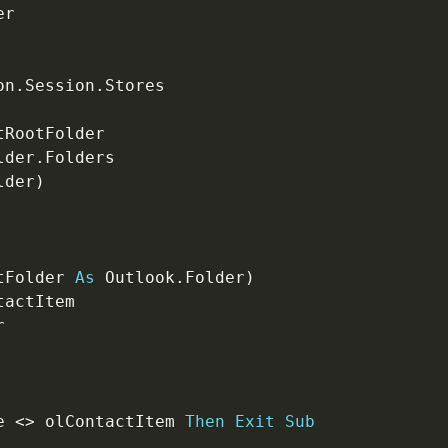
on
.
Session
.
tRootFolder

lder
.
Folders

lder
)
tFolder 
As
 Outlook
.
Folder
)
e 
<
>
 olContactItem 
Then
Exit
Sub