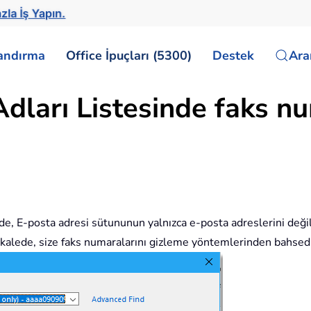
zla İş Yapın.
landırma
Office İpuçları (5300)
Destek
Ar
dları Listesinde faks nu
nde, E-posta adresi sütununun yalnızca e-posta adreslerini değil 
u makalede, size faks numaralarını gizleme yöntemlerinden bahse