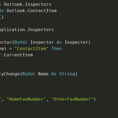
s
 Outlook
.
As
 Outlook
.
(
)
pplication
.
ector
(
ByVal
 Inspector 
As
 Inspector
)
em
)
=
"ContactItem"
Then
r
.
tyChange
(
ByVal
 Name 
As
String
)
"
,
"HomeFaxNumber"
,
"OtherFaxNumber"
)