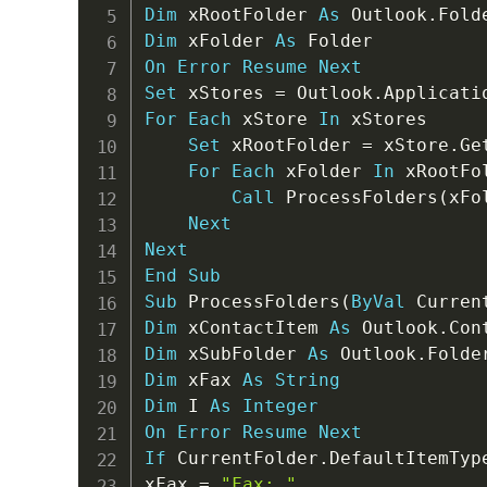
Dim
 xRootFolder 
As
 Outlook
.
Dim
 xFolder 
As
On
Error
Resume
Next
Set
 xStores 
=
 Outlook
.
Applicati
For
Each
 xStore 
In
 xStores

Set
 xRootFolder 
=
 xStore
.
Ge
For
Each
 xFolder 
In
 xRootFo
Call
 ProcessFolders
(
xFo
Next
Next
End
Sub
Sub
 ProcessFolders
(
ByVal
 Curren
Dim
 xContactItem 
As
 Outlook
.
Dim
 xSubFolder 
As
 Outlook
.
Dim
 xFax 
As
String
Dim
 I 
As
Integer
On
Error
Resume
Next
If
 CurrentFolder
.
DefaultItemTyp
xFax 
=
"Fax: "