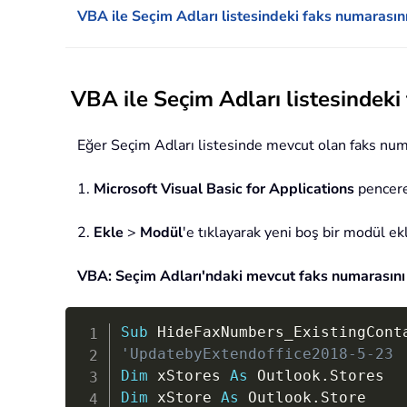
VBA ile Seçim Adları listesindeki faks numarasın
VBA ile Seçim Adları listesindeki
Eğer Seçim Adları listesinde mevcut olan faks numar
1.
Microsoft Visual Basic for Applications
pencere
2.
Ekle
>
Modül
'e tıklayarak yeni boş bir modül ek
VBA: Seçim Adları'ndaki mevcut faks numarasını
Sub
 HideFaxNumbers_ExistingCont
'UpdatebyExtendoffice2018-5-23
Dim
 xStores 
As
 Outlook
.
Dim
 xStore 
As
 Outlook
.