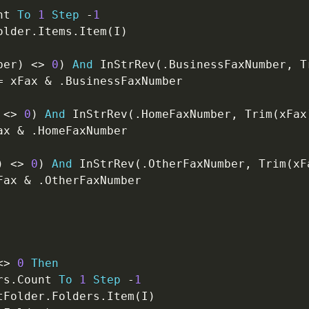
nt 
To
1
Step
-
1
older
.
Items
.
Item
(
I
)
ber
)
<
>
0
)
And
 InStrRev
(
.
BusinessFaxNumber
,
 T
=
 xFax 
&
.
BusinessFaxNumber

<
>
0
)
And
 InStrRev
(
.
HomeFaxNumber
,
 Trim
(
xFax
ax 
&
.
HomeFaxNumber

)
<
>
0
)
And
 InStrRev
(
.
OtherFaxNumber
,
 Trim
(
xF
Fax 
&
.
OtherFaxNumber

<
>
0
Then
rs
.
Count 
To
1
Step
-
1
tFolder
.
Folders
.
Item
(
I
)