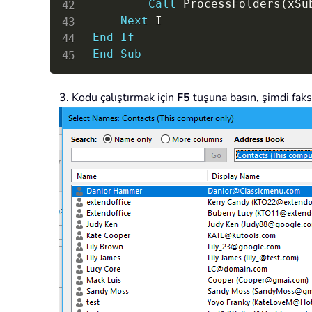
Call
 ProcessFolders
(
xSu
Next
End
If
End
Sub
3. Kodu çalıştırmak için
F5
tuşuna basın, şimdi faks