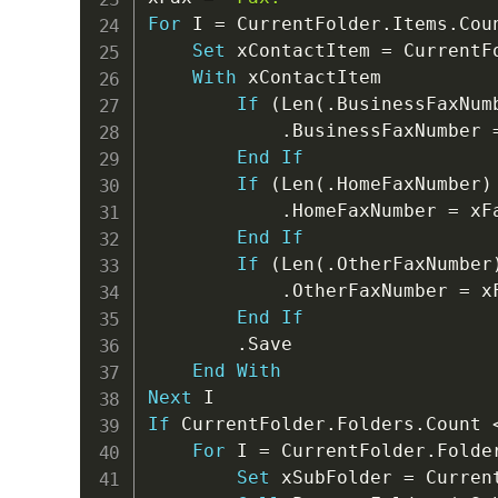
For
 I 
=
 CurrentFolder
.
Items
.
Cou
Set
 xContactItem 
=
 CurrentF
With
 xContactItem

If
(
Len
(
.
BusinessFaxNum
.
BusinessFaxNumber 
End
If
If
(
Len
(
.
HomeFaxNumber
)
.
HomeFaxNumber 
=
 xF
End
If
If
(
Len
(
.
OtherFaxNumber
.
OtherFaxNumber 
=
 x
End
If
.
Save

End
With
Next
If
 CurrentFolder
.
Folders
.
Count 
For
 I 
=
 CurrentFolder
.
Folde
Set
 xSubFolder 
=
 Curren