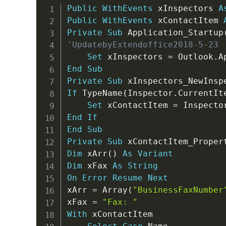
Public
WithEvents
 xInspectors 
A
Public
WithEvents
 xContactItem 
Private
Sub
 Application_Startup
'UpdatebyExtendoffice2018-5-23
Set
 xInspectors 
=
 Outlook
.
A
End
Sub
Private
Sub
 xInspectors_NewInsp
If
 TypeName
(
Inspector
.
CurrentIt
Set
 xContactItem 
=
 Inspecto
End
If
End
Sub
Private
Sub
 xContactItem_Proper
Dim
 xArr
(
)
As
Variant
Dim
 xFax 
As
String
On
Error
Resume
Next
xArr 
=
 Array
(
"BusinessFaxNumber
xFax 
=
"Fax: "
With
 xContactItem
