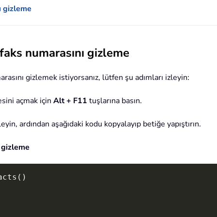
ı gizleme
 faks numarasını gizleme
asını gizlemek istiyorsanız, lütfen şu adımları izleyin:
sini açmak için
Alt + F11
tuşlarına basın.
leyin, ardından aşağıdaki kodu kopyalayıp betiğe yapıştırın.
 gizleme
acts
(
)