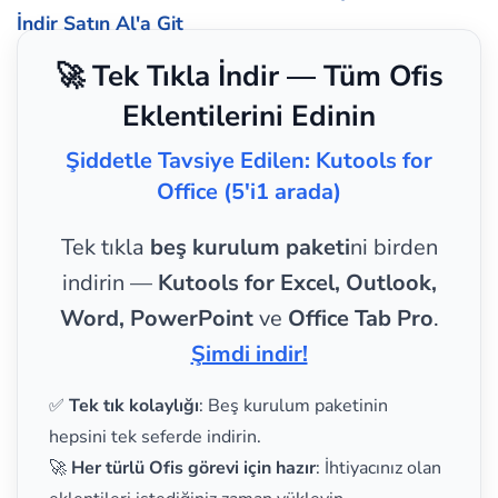
İndir
Satın Al'a Git
🚀 Tek Tıkla İndir — Tüm Ofis
Eklentilerini Edinin
Şiddetle Tavsiye Edilen: Kutools for
Office (5'i1 arada)
Tek tıkla
beş kurulum paketi
ni birden
indirin —
Kutools for Excel, Outlook,
Word, PowerPoint
ve
Office Tab Pro
.
Şimdi indir!
✅
Tek tık kolaylığı
: Beş kurulum paketinin
hepsini tek seferde indirin.
🚀
Her türlü Ofis görevi için hazır
: İhtiyacınız olan