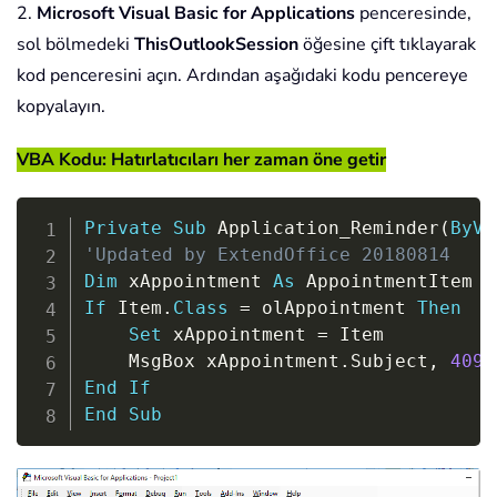
2.
Microsoft Visual Basic for Applications
penceresinde,
sol bölmedeki
ThisOutlookSession
öğesine çift tıklayarak
kod penceresini açın. Ardından aşağıdaki kodu pencereye
kopyalayın.
VBA Kodu: Hatırlatıcıları her zaman öne getir
Copy
Private
Sub
 Application_Reminder
(
ByVa
'Updated by ExtendOffice 20180814
Dim
 xAppointment 
As
If
 Item
.
Class
=
 olAppointment 
Then
Set
 xAppointment 
=
 Item

    MsgBox xAppointment
.
Subject
,
4096
End
If
End
Sub