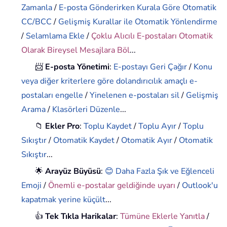
Zamanla
/
E-posta Gönderirken Kurala Göre Otomatik
CC/BCC
/
Gelişmiş Kurallar ile Otomatik Yönlendirme
/
Selamlama Ekle
/
Çoklu Alıcılı E-postaları Otomatik
Olarak Bireysel Mesajlara Böl
...
📨
E-posta Yönetimi
:
E-postayı Geri Çağır
/
Konu
veya diğer kriterlere göre dolandırıcılık amaçlı e-
postaları engelle
/
Yinelenen e-postaları sil
/
Gelişmiş
Arama
/
Klasörleri Düzenle
...
📁
Ekler Pro
:
Toplu Kaydet
/
Toplu Ayır
/
Toplu
Sıkıştır
/
Otomatik Kaydet
/
Otomatik Ayır
/
Otomatik
Sıkıştır
...
🌟
Arayüz Büyüsü
:
😊 Daha Fazla Şık ve Eğlenceli
Emoji
/
Önemli e-postalar geldiğinde uyarı
/
Outlook'u
kapatmak yerine küçült
...
👍
Tek Tıkla Harikalar
:
Tümüne Eklerle Yanıtla
/