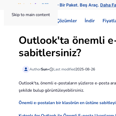
Kutools
for
Office
— Bir Paket. Beş Araç.
Daha Fa
Skip to main content
ExtendOffice
Çözümler
İndir
Fiyat
Outlook'ta önemli e-
sabitlersiniz?
Author
Sun
•
Last modified
2025-08-26
Outlook'ta, önemli e-postaların yüzlerce e-posta ara
şekilde bulup görüntüleyebilirsiniz.
Önemli e-postaları bir klasörün en üstüne sabitley
Kutools for Outlook ile Önemli E-posta Uyarılarını E