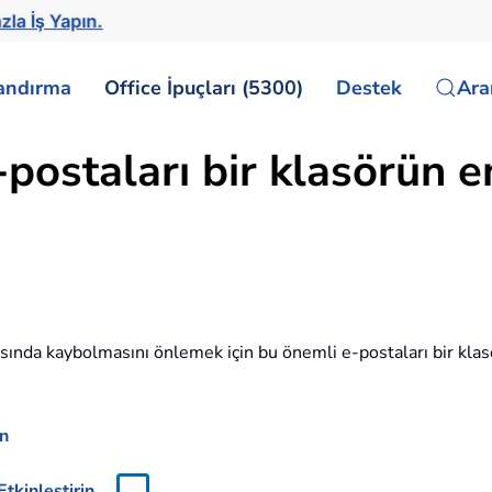
zla İş Yapın.
landırma
Office İpuçları (5300)
Destek
Ar
postaları bir klasörün e
sında kaybolmasını önlemek için bu önemli e-postaları bir klasö
in
tkinleştirin