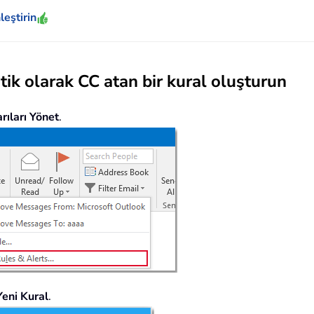
leştirin
ik olarak CC atan bir kural oluşturun
rıları Yönet
.
Yeni Kural
.