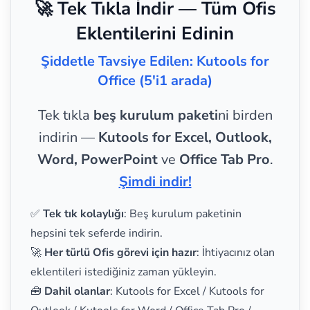
🚀 Tek Tıkla İndir — Tüm Ofis
Eklentilerini Edinin
Şiddetle Tavsiye Edilen: Kutools for
Office (5'i1 arada)
Tek tıkla
beş kurulum paketi
ni birden
indirin —
Kutools for Excel, Outlook,
Word, PowerPoint
ve
Office Tab Pro
.
Şimdi indir!
✅
Tek tık kolaylığı
: Beş kurulum paketinin
hepsini tek seferde indirin.
🚀
Her türlü Ofis görevi için hazır
: İhtiyacınız olan
eklentileri istediğiniz zaman yükleyin.
🧰
Dahil olanlar
: Kutools for Excel / Kutools for