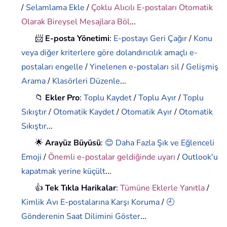
/
Selamlama Ekle
/
Çoklu Alıcılı E-postaları Otomatik
Olarak Bireysel Mesajlara Böl
...
📨
E-posta Yönetimi
:
E-postayı Geri Çağır
/
Konu
veya diğer kriterlere göre dolandırıcılık amaçlı e-
postaları engelle
/
Yinelenen e-postaları sil
/
Gelişmiş
Arama
/
Klasörleri Düzenle
...
📁
Ekler Pro
:
Toplu Kaydet
/
Toplu Ayır
/
Toplu
Sıkıştır
/
Otomatik Kaydet
/
Otomatik Ayır
/
Otomatik
Sıkıştır
...
🌟
Arayüz Büyüsü
:
😊 Daha Fazla Şık ve Eğlenceli
Emoji
/
Önemli e-postalar geldiğinde uyarı
/
Outlook'u
kapatmak yerine küçült
...
👍
Tek Tıkla Harikalar
:
Tümüne Eklerle Yanıtla
/
Kimlik Avı E-postalarına Karşı Koruma
/
🕘
Gönderenin Saat Dilimini Göster
...