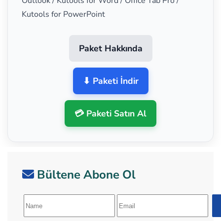
Outlook / Kutools for Word / Office Tab Pro /
Kutools for PowerPoint
Paket Hakkında
⬇ Paketi İndir
💳 Paketi Satın Al
Bültene Abone Ol