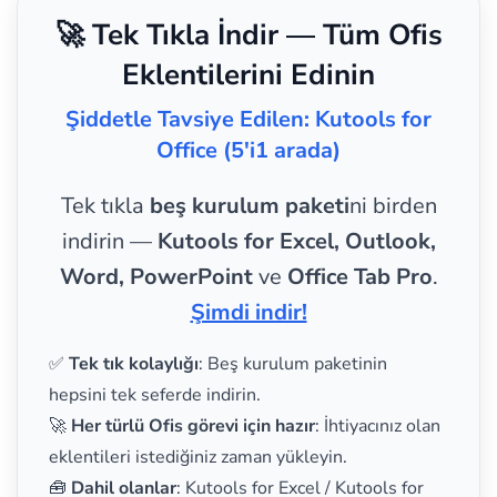
🚀 Tek Tıkla İndir — Tüm Ofis
Eklentilerini Edinin
Şiddetle Tavsiye Edilen: Kutools for
Office (5'i1 arada)
Tek tıkla
beş kurulum paketi
ni birden
indirin —
Kutools for Excel, Outlook,
Word, PowerPoint
ve
Office Tab Pro
.
Şimdi indir!
✅
Tek tık kolaylığı
: Beş kurulum paketinin
hepsini tek seferde indirin.
🚀
Her türlü Ofis görevi için hazır
: İhtiyacınız olan
eklentileri istediğiniz zaman yükleyin.
🧰
Dahil olanlar
: Kutools for Excel / Kutools for