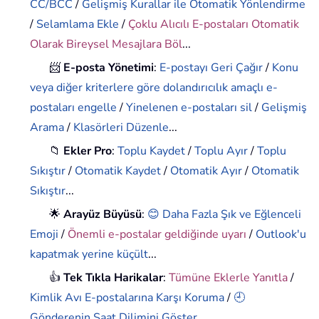
CC/BCC
/
Gelişmiş Kurallar ile Otomatik Yönlendirme
/
Selamlama Ekle
/
Çoklu Alıcılı E-postaları Otomatik
Olarak Bireysel Mesajlara Böl
...
📨
E-posta Yönetimi
:
E-postayı Geri Çağır
/
Konu
veya diğer kriterlere göre dolandırıcılık amaçlı e-
postaları engelle
/
Yinelenen e-postaları sil
/
Gelişmiş
Arama
/
Klasörleri Düzenle
...
📁
Ekler Pro
:
Toplu Kaydet
/
Toplu Ayır
/
Toplu
Sıkıştır
/
Otomatik Kaydet
/
Otomatik Ayır
/
Otomatik
Sıkıştır
...
🌟
Arayüz Büyüsü
:
😊 Daha Fazla Şık ve Eğlenceli
Emoji
/
Önemli e-postalar geldiğinde uyarı
/
Outlook'u
kapatmak yerine küçült
...
👍
Tek Tıkla Harikalar
:
Tümüne Eklerle Yanıtla
/
Kimlik Avı E-postalarına Karşı Koruma
/
🕘
Gönderenin Saat Dilimini Göster
...