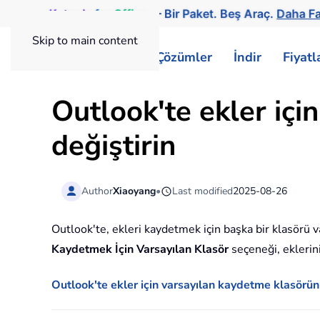
Kutools
for
Office
— Bir Paket. Beş Araç.
Daha Fa
Skip to main content
ExtendOffice
Çözümler
İndir
Fiyat
Outlook'te ekler içi
değiştirin
Author
Xiaoyang
•
Last modified
2025-08-26
Outlook'te, ekleri kaydetmek için başka bir klasörü 
Kaydetmek İçin Varsayılan Klasör
seçeneği, eklerini
Outlook'te ekler için varsayılan kaydetme klasörün