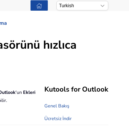
ama
asörünü hızlıca
Kutools for Outlook
 Outlook
'un
Ekleri
lir.
Genel Bakış
Ücretsiz İndir