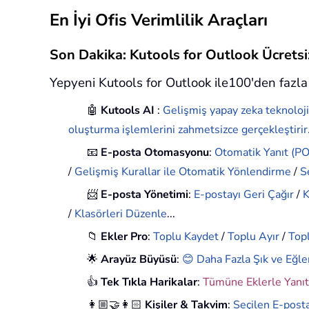
En İyi Ofis Verimlilik Araçları
Son Dakika: Kutools for Outlook Ücret
Yepyeni Kutools for Outlook ile100'den fazla 
🤖
Kutools AI
:
Gelişmiş yapay zeka teknoloji
oluşturma işlemlerini zahmetsizce gerçekleştirir
📧
E-posta Otomasyonu
:
Otomatik Yanıt (POP
/
Gelişmiş Kurallar ile Otomatik Yönlendirme
/
S
📨
E-posta Yönetimi
:
E-postayı Geri Çağır
/
K
/
Klasörleri Düzenle
...
📁
Ekler Pro
:
Toplu Kaydet
/
Toplu Ayır
/
Topl
🌟
Arayüz Büyüsü
:
😊 Daha Fazla Şık ve Eğle
👍
Tek Tıkla Harikalar
:
Tümüne Eklerle Yanıt
👩🏼‍🤝‍👩🏻
Kişiler & Takvim
:
Seçilen E-posta