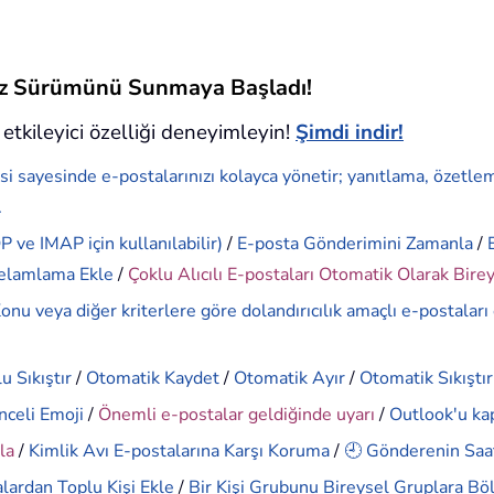
siz Sürümünü Sunmaya Başladı!
etkileyici özelliği deneyimleyin!
Şimdi indir!
si sayesinde e-postalarınızı kolayca yönetir; yanıtlama, özetle
.
 ve IMAP için kullanılabilir)
/
E-posta Gönderimini Zamanla
/
elamlama Ekle
/
Çoklu Alıcılı E-postaları Otomatik Olarak Bire
onu veya diğer kriterlere göre dolandırıcılık amaçlı e-postaları
u Sıkıştır
/
Otomatik Kaydet
/
Otomatik Ayır
/
Otomatik Sıkıştır
nceli Emoji
/
Önemli e-postalar geldiğinde uyarı
/
Outlook'u ka
la
/
Kimlik Avı E-postalarına Karşı Koruma
/
🕘 Gönderenin Saat
lardan Toplu Kişi Ekle
/
Bir Kişi Grubunu Bireysel Gruplara Bö