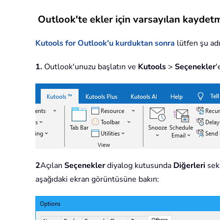
Outlook'te ekler için varsayılan kaydet
Kutools for Outlook'u kurduktan sonra
lütfen şu adı
1.
Outlook'unuzu başlatın ve
Kutools
>
Seçenekler
'
2
Açılan
Seçenekler
diyalog kutusunda
Diğerleri
sek
aşağıdaki ekran görüntüsüne bakın: