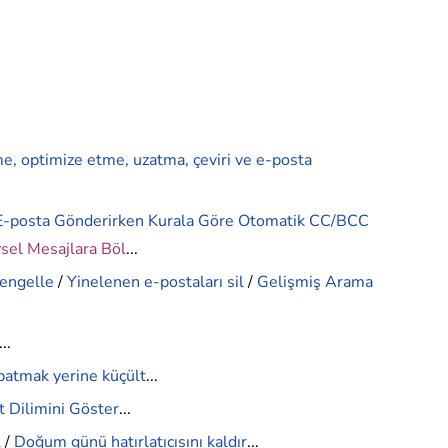
me, optimize etme, uzatma, çeviri ve e-posta
E-posta Gönderirken Kurala Göre Otomatik CC/BCC
ysel Mesajlara Böl
...
 engelle
/
Yinelenen e-postaları sil
/
Gelişmiş Arama
...
patmak yerine küçült
...
 Dilimini Göster
...
l
/
Doğum günü hatırlatıcısını kaldır
...