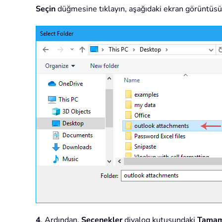
Seçin
düğmesine tıklayın, aşağıdaki ekran görüntüsü
4
. Ardından,
Seçenekler
diyalog kutusundaki
Tama