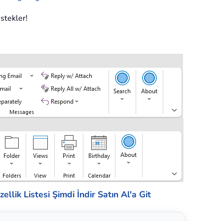
estekler!
ellik Listesi
Şimdi İndir
Satın Al'a Git