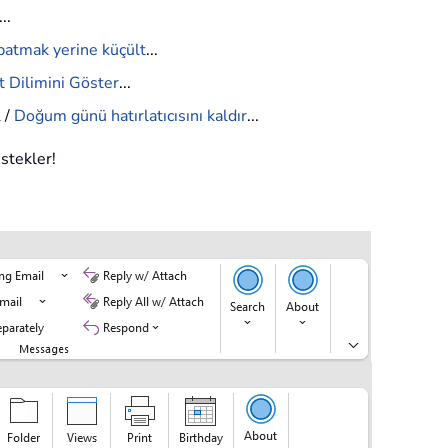
...
patmak yerine küçült
...
 Dilimini Göster
...
l
/
Doğum günü hatırlatıcısını kaldır
...
estekler!