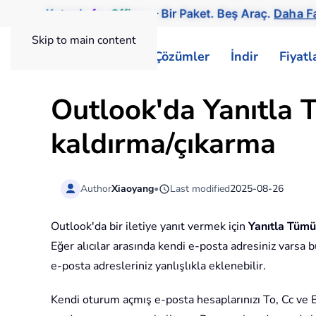
Kutools
for
Office
— Bir Paket. Beş Araç.
Daha Fa
Skip to main content
ExtendOffice
Çözümler
İndir
Fiyat
Outlook'da Yanıtla 
kaldırma/çıkarma
Author
Xiaoyang
•
Last modified
2025-08-26
Outlook'da bir iletiye yanıt vermek için
Yanıtla Tümü
Eğer alıcılar arasında kendi e-posta adresiniz varsa bu
e-posta adresleriniz yanlışlıkla eklenebilir.
Kendi oturum açmış e-posta hesaplarınızı To, Cc ve B