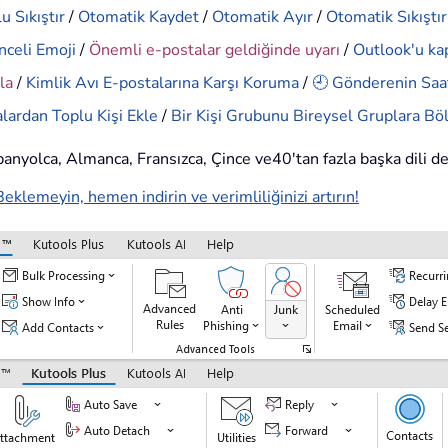
u Sıkıştır
/
Otomatik Kaydet
/
Otomatik Ayır
/
Otomatik Sıkıştır
nceli Emoji
/
Önemli e-postalar geldiğinde uyarı
/
Outlook'u ka
la
/
Kimlik Avı E-postalarına Karşı Koruma
/
🕘 Gönderenin Saat
lardan Toplu Kişi Ekle
/
Bir Kişi Grubunu Bireysel Gruplara Bö
İspanyolca, Almanca, Fransızca, Çince ve40'tan fazla başka dili d
Beklemeyin, hemen indirin ve verimliliğinizi artırın!