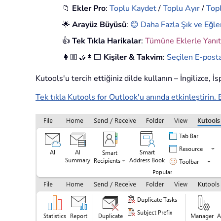
📁
Ekler Pro
:
Toplu Kaydet
/
Toplu Ayır
/
Topl
🌟
Arayüz Büyüsü
:
😊 Daha Fazla Şık ve Eğle
👍
Tek Tıkla Harikalar
:
Tümüne Eklerle Yanıt
👩🏼‍🤝‍👩🏻
Kişiler & Takvim
:
Seçilen E-posta
Kutools'u tercih ettiğiniz dilde kullanın – İngilizce, 
Tek tıkla Kutools for Outlook'u anında etkinleştirin. 