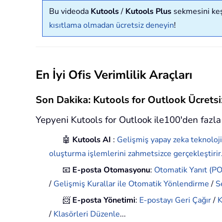
Bu videoda
Kutools
/
Kutools Plus
sekmesini keşf
kısıtlama olmadan ücretsiz deneyin
!
En İyi Ofis Verimlilik Araçları
Son Dakika: Kutools for Outlook Ücret
Yepyeni Kutools for Outlook ile100'den fazla 
🤖
Kutools AI
:
Gelişmiş yapay zeka teknoloji
oluşturma işlemlerini zahmetsizce gerçekleştirir
📧
E-posta Otomasyonu
:
Otomatik Yanıt (POP
/
Gelişmiş Kurallar ile Otomatik Yönlendirme
/
S
📨
E-posta Yönetimi
:
E-postayı Geri Çağır
/
K
/
Klasörleri Düzenle
...