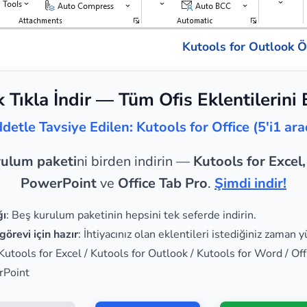
Kutools for Outlook Öz
k Tıkla İndir — Tüm Ofis Eklentilerini 
ddetle Tavsiye Edilen: Kutools for Office (5'i1 ara
rulum paketi
ni birden indirin —
Kutools for Excel
PowerPoint
ve
Office Tab Pro
.
Şimdi indir!
ğı
: Beş kurulum paketinin hepsini tek seferde indirin.
görevi için hazır
: İhtiyacınız olan eklentileri istediğiniz zaman y
 Kutools for Excel / Kutools for Outlook / Kutools for Word / Off
rPoint