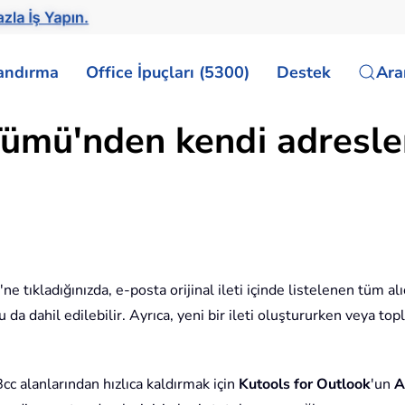
zla İş Yapın.
landırma
Office İpuçları (5300)
Destek
Ar
Tümü'nden kendi adresler
'ne tıkladığınızda, e-posta orijinal ileti içinde listelenen tüm alı
 da dahil edilebilir. Ayrıca, yeni bir ileti oluştururken veya top
cc alanlarından hızlıca kaldırmak için
Kutools for Outlook
'un
A