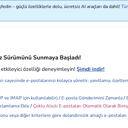
edin – güçlü özelliklerle dolu, ücretsiz AI araçları da dahil!
Tüm
siz Sürümünü Sunmaya Başladı!
etkileyici özelliği deneyimleyin!
Şimdi indir!
si sayesinde e-postalarınızı kolayca yönetir; yanıtlama, özetle
.
 ve IMAP için kullanılabilir)
/
E-posta Gönderimini Zamanla
/
elamlama Ekle
/
Çoklu Alıcılı E-postaları Otomatik Olarak Bire
onu veya diğer kriterlere göre dolandırıcılık amaçlı e-postaları