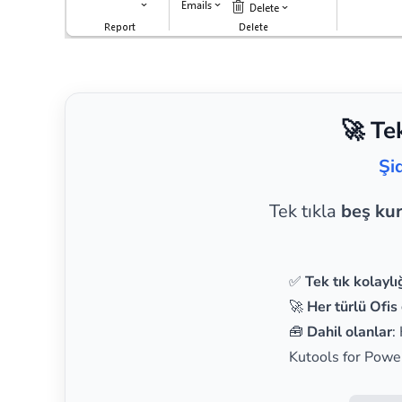
🚀 Te
Şi
Tek tıkla
beş ku
✅
Tek tık kolaylı
🚀
Her türlü Ofis 
🧰
Dahil olanlar
:
Kutools for Powe