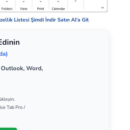
ellik Listesi
Şimdi İndir
Satın Al'a Git
Edinin
da)
, Outlook, Word,
ükleyin.
ice Tab Pro /