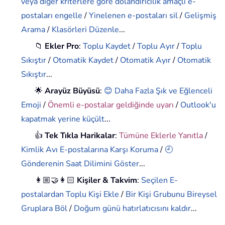
veya diğer kriterlere göre dolandırıcılık amaçlı e-
postaları engelle
/
Yinelenen e-postaları sil
/
Gelişmiş
Arama
/
Klasörleri Düzenle
...
📁
Ekler Pro
:
Toplu Kaydet
/
Toplu Ayır
/
Toplu
Sıkıştır
/
Otomatik Kaydet
/
Otomatik Ayır
/
Otomatik
Sıkıştır
...
🌟
Arayüz Büyüsü
:
😊 Daha Fazla Şık ve Eğlenceli
Emoji
/
Önemli e-postalar geldiğinde uyarı
/
Outlook'u
kapatmak yerine küçült
...
👍
Tek Tıkla Harikalar
:
Tümüne Eklerle Yanıtla
/
Kimlik Avı E-postalarına Karşı Koruma
/
🕘
Gönderenin Saat Dilimini Göster
...
👩🏼‍🤝‍👩🏻
Kişiler & Takvim
:
Seçilen E-
postalardan Toplu Kişi Ekle
/
Bir Kişi Grubunu Bireysel
Gruplara Böl
/
Doğum günü hatırlatıcısını kaldır
...