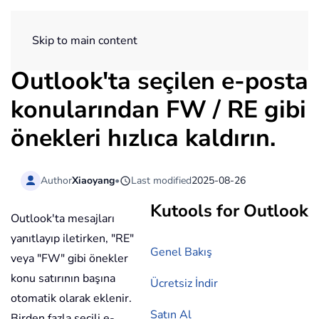
ExtendOffice
Skip to main content
Outlook'ta seçilen e-posta
konularından FW / RE gibi
önekleri hızlıca kaldırın.
Author
Xiaoyang
•
Last modified
2025-08-26
Kutools for Outlook
Outlook'ta mesajları
yanıtlayıp iletirken, "RE"
Genel Bakış
veya "FW" gibi önekler
konu satırının başına
Ücretsiz İndir
otomatik olarak eklenir.
Satın Al
Birden fazla seçili e-