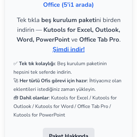
Office (5'i1 arada)
Tek tıkla
beş kurulum paketi
ni birden
indirin —
Kutools for Excel, Outlook,
Word, PowerPoint
ve
Office Tab Pro
.
Şimdi indir!
✅
Tek tık kolaylığı
: Beş kurulum paketinin
hepsini tek seferde indirin.
🚀
Her türlü Ofis görevi için hazır
: İhtiyacınız olan
eklentileri istediğiniz zaman yükleyin.
🧰
Dahil olanlar
: Kutools for Excel / Kutools for
Outlook / Kutools for Word / Office Tab Pro /
Kutools for PowerPoint
Paket Hakkında