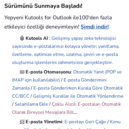
Sürümünü Sunmaya Başladı!
Yepyeni Kutools for Outlook ile100'den fazla
etkileyici özelliği deneyimleyin!
Şimdi indir!
🤖
Kutools AI
:
Gelişmiş yapay zeka teknolojisi
sayesinde e-postalarınızı kolayca yönetir; yanıtlama,
özetleme, optimize etme, uzatma, çeviri ve e-posta
oluşturma işlemlerini zahmetsizce gerçekleştirir.
📧
E-posta Otomasyonu
:
Otomatik Yanıt (POP ve
IMAP için kullanılabilir)
/
E-posta Gönderimini
Zamanla
/
E-posta Gönderirken Kurala Göre Otomatik
CC/BCC
/
Gelişmiş Kurallar ile Otomatik Yönlendirme
/
Selamlama Ekle
/
Çoklu Alıcılı E-postaları Otomatik
Olarak Bireysel Mesajlara Böl
...
📨
E-posta Yönetimi
:
E-postayı Geri Çağır
/
Konu