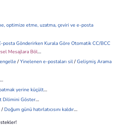
me, optimize etme, uzatma, çeviri ve e-posta
E-posta Gönderirken Kurala Göre Otomatik CC/BCC
ysel Mesajlara Böl
...
 engelle
/
Yinelenen e-postaları sil
/
Gelişmiş Arama
...
patmak yerine küçült
...
 Dilimini Göster
...
l
/
Doğum günü hatırlatıcısını kaldır
...
estekler!