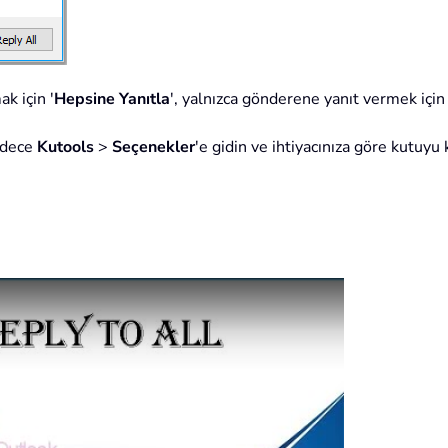
k için '
Hepsine Yanıtla
', yalnızca gönderene yanıt vermek için 
sadece
Kutools
>
Seçenekler
'e gidin ve ihtiyacınıza göre kutuyu k