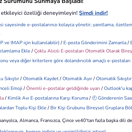
siz Sürümünü Sunmaya Başladı!
etkileyici özelliği deneyimleyin!
Şimdi indir!
si sayesinde e-postalarınızı kolayca yönetir; yanıtlama, özetle
.
 ve IMAP için kullanılabilir)
/
E-posta Gönderimini Zamanla
/
elamlama Ekle
/
Çoklu Alıcılı E-postaları Otomatik Olarak Bire
onu veya diğer kriterlere göre dolandırıcılık amaçlı e-postaları
u Sıkıştır
/
Otomatik Kaydet
/
Otomatik Ayır
/
Otomatik Sıkıştır
nceli Emoji
/
Önemli e-postalar geldiğinde uyarı
/
Outlook'u ka
la
/
Kimlik Avı E-postalarına Karşı Koruma
/
🕘 Gönderenin Saat
lardan Toplu Kişi Ekle
/
Bir Kişi Grubunu Bireysel Gruplara Bö
İspanyolca, Almanca, Fransızca, Çince ve40'tan fazla başka dili d
Beklemeyin, hemen indirin ve verimliliğinizi artırın!