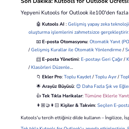
Son Dakika: Kutools for Outlook Ücret
Yepyeni Kutools for Outlook ile100'den fazla 
🤖
Kutools AI
:
Gelişmiş yapay zeka teknoloji
oluşturma işlemlerini zahmetsizce gerçekleştirir
📧
E-posta Otomasyonu
:
Otomatik Yanıt (POP
/
Gelişmiş Kurallar ile Otomatik Yönlendirme
/
S
📨
E-posta Yönetimi
:
E-postayı Geri Çağır
/
K
/
Klasörleri Düzenle
...
📁
Ekler Pro
:
Toplu Kaydet
/
Toplu Ayır
/
Topl
🌟
Arayüz Büyüsü
:
😊 Daha Fazla Şık ve Eğle
👍
Tek Tıkla Harikalar
:
Tümüne Eklerle Yanıt
👩🏼‍🤝‍👩🏻
Kişiler & Takvim
:
Seçilen E-posta
Kutools'u tercih ettiğiniz dilde kullanın – İngilizce, 
Tek tıkla Kutools for Outlook'u anında etkinleştirin. 