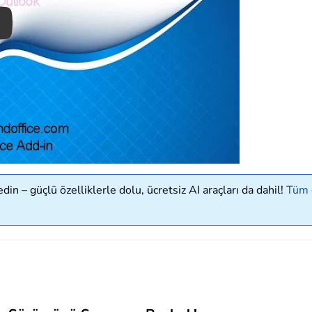
ay
in – güçlü özelliklerle dolu, ücretsiz AI araçları da dahil!
Tüm ö