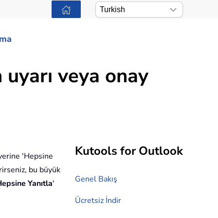
ama
n uyarı veya onay
Kutools for Outlook
 yerine 'Hepsine
erirseniz, bu büyük
Genel Bakış
epsine Yanıtla
'
Ücretsiz İndir