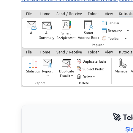
🚀 Te
Şi