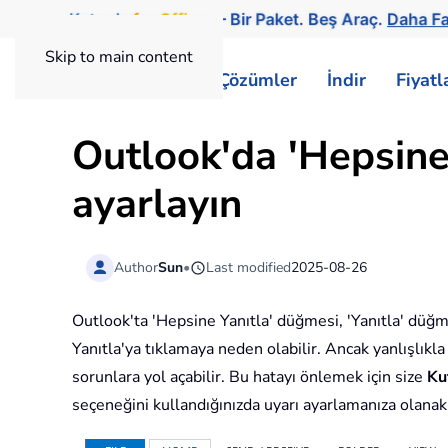
Kutools
for
Office
— Bir Paket. Beş Araç.
Daha Fa
Skip to main content
ExtendOffice
Çözümler
İndir
Fiyat
Outlook'da 'Hepsine
ayarlayın
Author
Sun
•
Last modified
2025-08-26
Outlook'ta 'Hepsine Yanıtla' düğmesi, 'Yanıtla' düğmes
Yanıtla'ya tıklamaya neden olabilir. Ancak yanlışlıkla 
sorunlara yol açabilir. Bu hatayı önlemek için size
Ku
seçeneğini kullandığınızda uyarı ayarlamanıza olanak