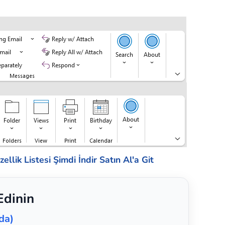
ellik Listesi
Şimdi İndir
Satın Al'a Git
Edinin
da)