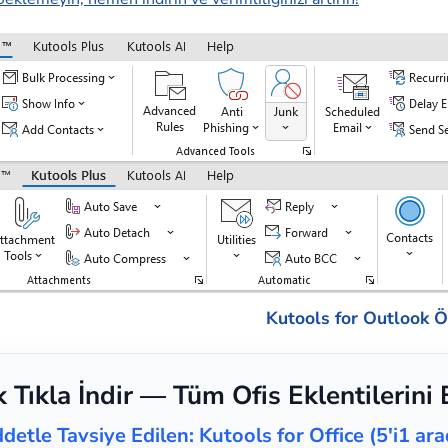
Kutools for Outlook Öz
k Tıkla İndir — Tüm Ofis Eklentilerini 
ddetle Tavsiye Edilen: Kutools for Office (5'i1 ara