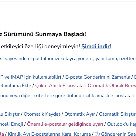
siz Sürümünü Sunmaya Başladı!
etkileyici özelliği deneyimleyin!
Şimdi indir!
si sayesinde e-postalarınızı kolayca yönetir; yanıtlama, özetle
.
 ve IMAP için kullanılabilir)
/
E-posta Gönderimini Zamanla
/
elamlama Ekle
/
Çoklu Alıcılı E-postaları Otomatik Olarak Bire
onu veya diğer kriterlere göre dolandırıcılık amaçlı e-postaları
u Sıkıştır
/
Otomatik Kaydet
/
Otomatik Ayır
/
Otomatik Sıkıştır
nceli Emoji
/
Önemli e-postalar geldiğinde uyarı
/
Outlook'u ka
la
/
Kimlik Avı E-postalarına Karşı Koruma
/
🕘 Gönderenin Saat