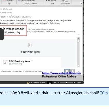
ay
in – güçlü özelliklerle dolu, ücretsiz AI araçları da dahil!
Tüm ö