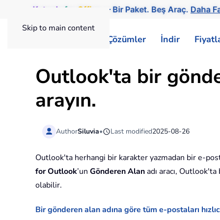
Kutools
for
Office
— Bir Paket. Beş Araç.
Daha Fa
Skip to main content
ExtendOffice
Çözümler
İndir
Fiyat
Outlook'ta bir gönde
arayın.
Author
Siluvia
•
Last modified
2025-08-26
Outlook'ta herhangi bir karakter yazmadan bir e-posta
for Outlook
’un
Gönderen Alan
adı aracı, Outlook'ta
olabilir.
Bir gönderen alan adına göre tüm e-postaları hızlıc