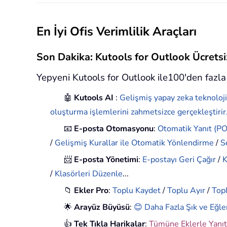
En İyi Ofis Verimlilik Araçları
Son Dakika: Kutools for Outlook Ücret
Yepyeni Kutools for Outlook ile100'den fazla 
🤖
Kutools AI
:
Gelişmiş yapay zeka teknoloji
oluşturma işlemlerini zahmetsizce gerçekleştirir
📧
E-posta Otomasyonu
:
Otomatik Yanıt (POP
/
Gelişmiş Kurallar ile Otomatik Yönlendirme
/
S
📨
E-posta Yönetimi
:
E-postayı Geri Çağır
/
K
/
Klasörleri Düzenle
...
📁
Ekler Pro
:
Toplu Kaydet
/
Toplu Ayır
/
Topl
🌟
Arayüz Büyüsü
:
😊 Daha Fazla Şık ve Eğle
👍
Tek Tıkla Harikalar
:
Tümüne Eklerle Yanıt