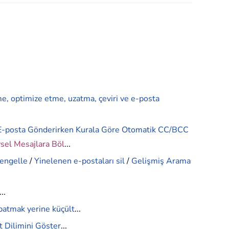
me, optimize etme, uzatma, çeviri ve e-posta
E-posta Gönderirken Kurala Göre Otomatik CC/BCC
ysel Mesajlara Böl
...
 engelle
/
Yinelenen e-postaları sil
/
Gelişmiş Arama
...
patmak yerine küçült
...
 Dilimini Göster
...