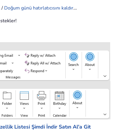
l
/
Doğum günü hatırlatıcısını kaldır
...
estekler!
ellik Listesi
Şimdi İndir
Satın Al'a Git