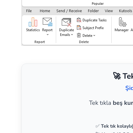
🚀 Te
Şi
Tek tıkla
beş ku
✅
Tek tık kolaylı