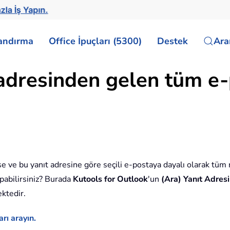
zla İş Yapın.
landırma
Office İpuçları (5300)
Destek
Ar
 adresinden gelen tüm e-p
şse ve bu yanıt adresine göre seçili e-postaya dayalı olarak tüm
apabilirsiniz? Burada
Kutools for Outlook
'un
(Ara) Yanıt Adres
ektedir.
rı arayın.