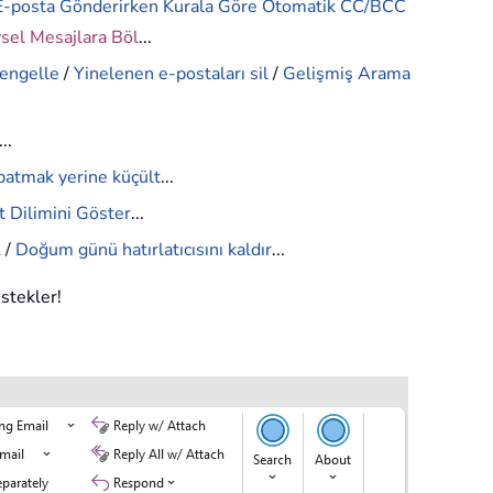
E-posta Gönderirken Kurala Göre Otomatik CC/BCC
ysel Mesajlara Böl
...
 engelle
/
Yinelenen e-postaları sil
/
Gelişmiş Arama
...
patmak yerine küçült
...
 Dilimini Göster
...
l
/
Doğum günü hatırlatıcısını kaldır
...
estekler!