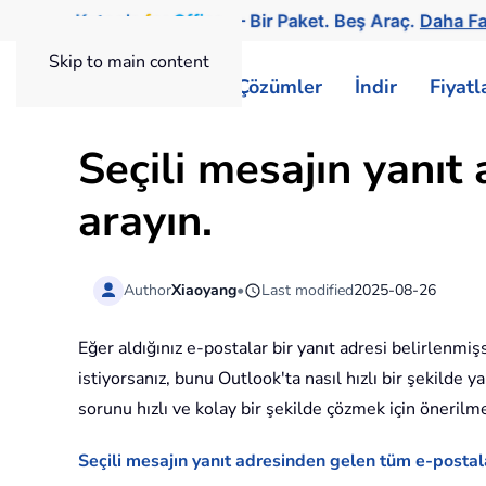
Kutools
for
Office
— Bir Paket. Beş Araç.
Daha Fa
Skip to main content
ExtendOffice
Çözümler
İndir
Fiyat
Seçili mesajın yanıt
arayın.
Author
Xiaoyang
•
Last modified
2025-08-26
Eğer aldığınız e-postalar bir yanıt adresi belirlenmi
istiyorsanız, bunu Outlook'ta nasıl hızlı bir şekilde y
sorunu hızlı ve kolay bir şekilde çözmek için önerilm
Seçili mesajın yanıt adresinden gelen tüm e-postala