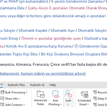
 ve IMAP için kullanılabilir)
/
E-posta Gönderimini Zamanla
/
elamlama Ekle
/
Çoklu Alıcılı E-postaları Otomatik Olarak Bire
onu veya diğer kriterlere göre dolandırıcılık amaçlı e-postaları
u Sıkıştır
/
Otomatik Kaydet
/
Otomatik Ayır
/
Otomatik Sıkıştır
nceli Emoji
/
Önemli e-postalar geldiğinde uyarı
/
Outlook'u ka
la
/
Kimlik Avı E-postalarına Karşı Koruma
/
🕘 Gönderenin Saat
lardan Toplu Kişi Ekle
/
Bir Kişi Grubunu Bireysel Gruplara Bö
İspanyolca, Almanca, Fransızca, Çince ve40'tan fazla başka dili d
Beklemeyin, hemen indirin ve verimliliğinizi artırın!