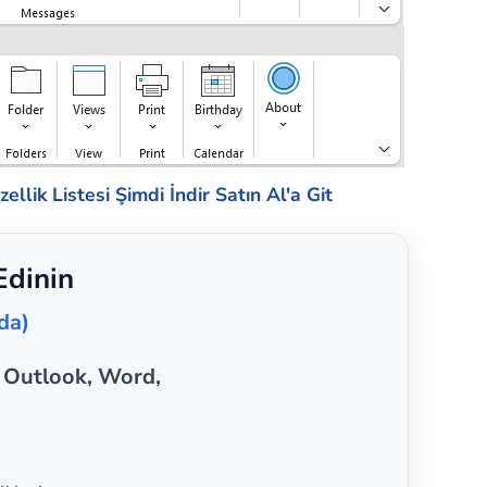
ellik Listesi
Şimdi İndir
Satın Al'a Git
Edinin
da)
, Outlook, Word,