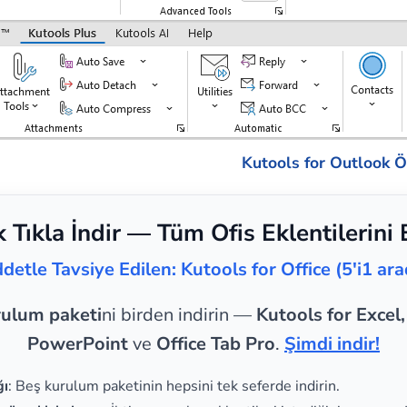
Kutools for Outlook Öz
k Tıkla İndir — Tüm Ofis Eklentilerini 
ddetle Tavsiye Edilen: Kutools for Office (5'i1 ara
rulum paketi
ni birden indirin —
Kutools for Excel
PowerPoint
ve
Office Tab Pro
.
Şimdi indir!
ğı
: Beş kurulum paketinin hepsini tek seferde indirin.