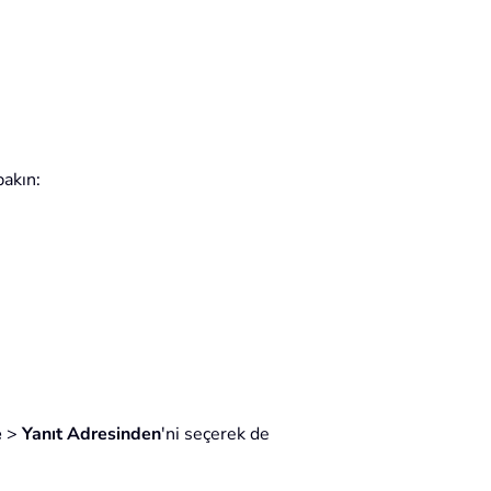
bakın:
e
>
Yanıt Adresinden
'ni seçerek de