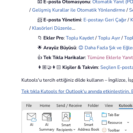
📧
E-posta Otomasyonu
:
Otomatik Yanıt (POP
/
Gelişmiş Kurallar ile Otomatik Yönlendirme
/
S
📨
E-posta Yönetimi
:
E-postayı Geri Çağır
/
K
/
Klasörleri Düzenle
...
📁
Ekler Pro
:
Toplu Kaydet
/
Toplu Ayır
/
Topl
🌟
Arayüz Büyüsü
:
😊 Daha Fazla Şık ve Eğle
👍
Tek Tıkla Harikalar
:
Tümüne Eklerle Yanıt
👩🏼‍🤝‍👩🏻
Kişiler & Takvim
:
Seçilen E-posta
Kutools'u tercih ettiğiniz dilde kullanın – İngilizce, 
Tek tıkla Kutools for Outlook'u anında etkinleştirin. 