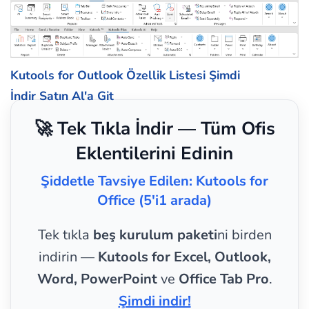
Kutools for Outlook Özellik Listesi
Şimdi
İndir
Satın Al'a Git
🚀 Tek Tıkla İndir — Tüm Ofis
Eklentilerini Edinin
Şiddetle Tavsiye Edilen: Kutools for
Office (5'i1 arada)
Tek tıkla
beş kurulum paketi
ni birden
indirin —
Kutools for Excel, Outlook,
Word, PowerPoint
ve
Office Tab Pro
.
Şimdi indir!