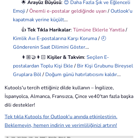
🌟
Arayüz Büyüsü
:
😊 Daha Fazla Şık ve Eğlenceli
Emoji
/
Önemli e-postalar geldiğinde uyarı
/
Outlook'u
kapatmak yerine küçült
...
👍
Tek Tıkla Harikalar
:
Tümüne Eklerle Yanıtla
/
Kimlik Avı E-postalarına Karşı Koruma
/
🕘
Gönderenin Saat Dilimini Göster
...
👩🏼‍🤝‍👩🏻
Kişiler & Takvim
:
Seçilen E-
postalardan Toplu Kişi Ekle
/
Bir Kişi Grubunu Bireysel
Gruplara Böl
/
Doğum günü hatırlatıcısını kaldır
...
Kutools'u tercih ettiğiniz dilde kullanın – İngilizce,
İspanyolca, Almanca, Fransızca, Çince ve40'tan fazla başka
dili destekler!
Tek tıkla Kutools for Outlook'u anında etkinleştirin.
Beklemeyin, hemen indirin ve verimliliğinizi artırın!