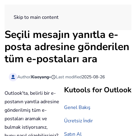
ExtendOffice
Skip to main content
Seçili mesajın yanıtla e-
posta adresine gönderilen
tüm e-postaları ara
Author
Xiaoyang
•
Last modified
2025-08-26
Kutools for Outlook
Outlook'ta, belirli bir e-
postanın yanıtla adresine
Genel Bakış
gönderilmiş tüm e-
postaları aramak ve
Ücretsiz İndir
bulmak istiyorsanız,
Satın Al
bunu nasıl çözebilirsiniz?