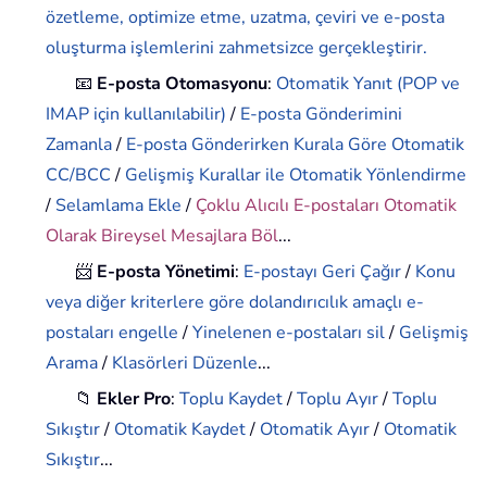
özetleme, optimize etme, uzatma, çeviri ve e-posta
oluşturma işlemlerini zahmetsizce gerçekleştirir.
📧
E-posta Otomasyonu
:
Otomatik Yanıt (POP ve
IMAP için kullanılabilir)
/
E-posta Gönderimini
Zamanla
/
E-posta Gönderirken Kurala Göre Otomatik
CC/BCC
/
Gelişmiş Kurallar ile Otomatik Yönlendirme
/
Selamlama Ekle
/
Çoklu Alıcılı E-postaları Otomatik
Olarak Bireysel Mesajlara Böl
...
📨
E-posta Yönetimi
:
E-postayı Geri Çağır
/
Konu
veya diğer kriterlere göre dolandırıcılık amaçlı e-
postaları engelle
/
Yinelenen e-postaları sil
/
Gelişmiş
Arama
/
Klasörleri Düzenle
...
📁
Ekler Pro
:
Toplu Kaydet
/
Toplu Ayır
/
Toplu
Sıkıştır
/
Otomatik Kaydet
/
Otomatik Ayır
/
Otomatik
Sıkıştır
...