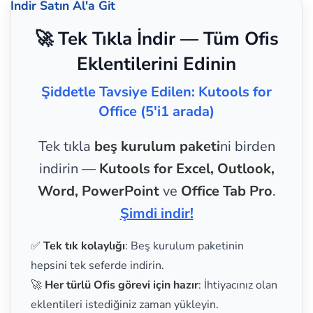
İndir
Satın Al'a Git
🚀 Tek Tıkla İndir — Tüm Ofis
Eklentilerini Edinin
Şiddetle Tavsiye Edilen: Kutools for
Office (5'i1 arada)
Tek tıkla
beş kurulum paketi
ni birden
indirin —
Kutools for Excel, Outlook,
Word, PowerPoint
ve
Office Tab Pro
.
Şimdi indir!
✅
Tek tık kolaylığı
: Beş kurulum paketinin
hepsini tek seferde indirin.
🚀
Her türlü Ofis görevi için hazır
: İhtiyacınız olan
eklentileri istediğiniz zaman yükleyin.