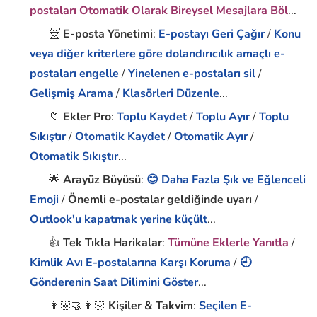
postaları Otomatik Olarak Bireysel Mesajlara Böl
...
📨
E-posta Yönetimi
:
E-postayı Geri Çağır
/
Konu
veya diğer kriterlere göre dolandırıcılık amaçlı e-
postaları engelle
/
Yinelenen e-postaları sil
/
Gelişmiş Arama
/
Klasörleri Düzenle
...
📁
Ekler Pro
:
Toplu Kaydet
/
Toplu Ayır
/
Toplu
Sıkıştır
/
Otomatik Kaydet
/
Otomatik Ayır
/
Otomatik Sıkıştır
...
🌟
Arayüz Büyüsü
:
😊 Daha Fazla Şık ve Eğlenceli
Emoji
/
Önemli e-postalar geldiğinde uyarı
/
Outlook'u kapatmak yerine küçült
...
👍
Tek Tıkla Harikalar
:
Tümüne Eklerle Yanıtla
/
Kimlik Avı E-postalarına Karşı Koruma
/
🕘
Gönderenin Saat Dilimini Göster
...
👩🏼‍🤝‍👩🏻
Kişiler & Takvim
:
Seçilen E-