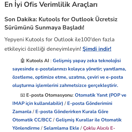
En İyi Ofis Verimlilik Araçları
Son Dakika: Kutools for Outlook Ücretsiz
Sürümünü Sunmaya Başladı!
Yepyeni Kutools for Outlook ile100'den fazla
etkileyici özelliği deneyimleyin!
Şimdi indir!
🤖
Kutools AI
:
Gelişmiş yapay zeka teknolojisi
sayesinde e-postalarınızı kolayca yönetir; yanıtlama,
özetleme, optimize etme, uzatma, çeviri ve e-posta
oluşturma işlemlerini zahmetsizce gerçekleştirir.
📧
E-posta Otomasyonu
:
Otomatik Yanıt (POP ve
IMAP için kullanılabilir)
/
E-posta Gönderimini
Zamanla
/
E-posta Gönderirken Kurala Göre
Otomatik CC/BCC
/
Gelişmiş Kurallar ile Otomatik
Yönlendirme
/
Selamlama Ekle
/
Çoklu Alıcılı E-