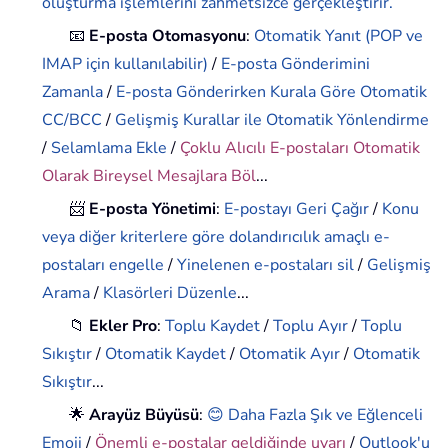
oluşturma işlemlerini zahmetsizce gerçekleştirir.
📧
E-posta Otomasyonu
:
Otomatik Yanıt (POP ve
IMAP için kullanılabilir)
/
E-posta Gönderimini
Zamanla
/
E-posta Gönderirken Kurala Göre Otomatik
CC/BCC
/
Gelişmiş Kurallar ile Otomatik Yönlendirme
/
Selamlama Ekle
/
Çoklu Alıcılı E-postaları Otomatik
Olarak Bireysel Mesajlara Böl
...
📨
E-posta Yönetimi
:
E-postayı Geri Çağır
/
Konu
veya diğer kriterlere göre dolandırıcılık amaçlı e-
postaları engelle
/
Yinelenen e-postaları sil
/
Gelişmiş
Arama
/
Klasörleri Düzenle
...
📁
Ekler Pro
:
Toplu Kaydet
/
Toplu Ayır
/
Toplu
Sıkıştır
/
Otomatik Kaydet
/
Otomatik Ayır
/
Otomatik
Sıkıştır
...
🌟
Arayüz Büyüsü
:
😊 Daha Fazla Şık ve Eğlenceli
Emoji
/
Önemli e-postalar geldiğinde uyarı
/
Outlook'u