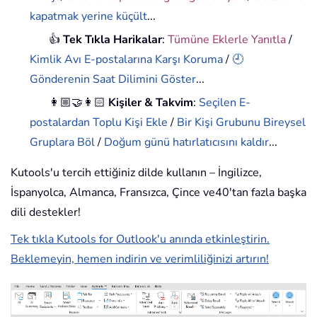
kapatmak yerine küçült
...
👍
Tek Tıkla Harikalar
:
Tümüne Eklerle Yanıtla
/
Kimlik Avı E-postalarına Karşı Koruma
/
🕘
Gönderenin Saat Dilimini Göster
...
👩🏼‍🤝‍👩🏻
Kişiler & Takvim
:
Seçilen E-
postalardan Toplu Kişi Ekle
/
Bir Kişi Grubunu Bireysel
Gruplara Böl
/
Doğum günü hatırlatıcısını kaldır
...
Kutools'u tercih ettiğiniz dilde kullanın – İngilizce,
İspanyolca, Almanca, Fransızca, Çince ve40'tan fazla başka
dili destekler!
Tek tıkla Kutools for Outlook'u anında etkinleştirin.
Beklemeyin, hemen indirin ve verimliliğinizi artırın!