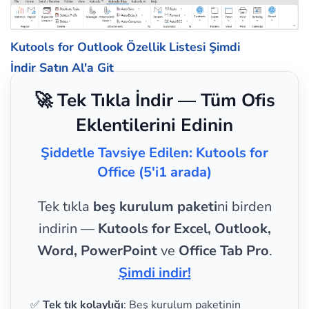
Kutools for Outlook Özellik Listesi
Şimdi
İndir
Satın Al'a Git
🚀 Tek Tıkla İndir — Tüm Ofis
Eklentilerini Edinin
Şiddetle Tavsiye Edilen: Kutools for
Office (5'i1 arada)
Tek tıkla
beş kurulum paketi
ni birden
indirin —
Kutools for Excel, Outlook,
Word, PowerPoint
ve
Office Tab Pro
.
Şimdi indir!
✅
Tek tık kolaylığı
: Beş kurulum paketinin