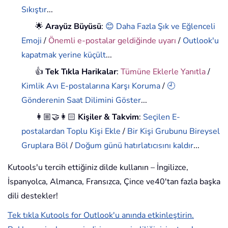
Sıkıştır
...
🌟
Arayüz Büyüsü
:
😊 Daha Fazla Şık ve Eğlenceli
Emoji
/
Önemli e-postalar geldiğinde uyarı
/
Outlook'u
kapatmak yerine küçült
...
👍
Tek Tıkla Harikalar
:
Tümüne Eklerle Yanıtla
/
Kimlik Avı E-postalarına Karşı Koruma
/
🕘
Gönderenin Saat Dilimini Göster
...
👩🏼‍🤝‍👩🏻
Kişiler & Takvim
:
Seçilen E-
postalardan Toplu Kişi Ekle
/
Bir Kişi Grubunu Bireysel
Gruplara Böl
/
Doğum günü hatırlatıcısını kaldır
...
Kutools'u tercih ettiğiniz dilde kullanın – İngilizce,
İspanyolca, Almanca, Fransızca, Çince ve40'tan fazla başka
dili destekler!
Tek tıkla Kutools for Outlook'u anında etkinleştirin.