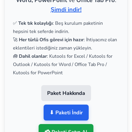
Word, PowerPoint
ve
Office Tab Pro
.
Şimdi indir!
✅
Tek tık kolaylığı
: Beş kurulum paketinin
hepsini tek seferde indirin.
🚀
Her türlü Ofis görevi için hazır
: İhtiyacınız olan
eklentileri istediğiniz zaman yükleyin.
🧰
Dahil olanlar
: Kutools for Excel / Kutools for
Outlook / Kutools for Word / Office Tab Pro /
Kutools for PowerPoint
Paket Hakkında
⬇ Paketi İndir