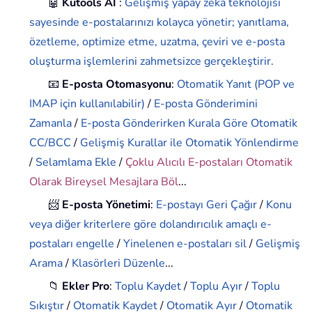
🤖
Kutools AI
:
Gelişmiş yapay zeka teknolojisi
sayesinde e-postalarınızı kolayca yönetir; yanıtlama,
özetleme, optimize etme, uzatma, çeviri ve e-posta
oluşturma işlemlerini zahmetsizce gerçekleştirir.
📧
E-posta Otomasyonu
:
Otomatik Yanıt (POP ve
IMAP için kullanılabilir)
/
E-posta Gönderimini
Zamanla
/
E-posta Gönderirken Kurala Göre Otomatik
CC/BCC
/
Gelişmiş Kurallar ile Otomatik Yönlendirme
/
Selamlama Ekle
/
Çoklu Alıcılı E-postaları Otomatik
Olarak Bireysel Mesajlara Böl
...
📨
E-posta Yönetimi
:
E-postayı Geri Çağır
/
Konu
veya diğer kriterlere göre dolandırıcılık amaçlı e-
postaları engelle
/
Yinelenen e-postaları sil
/
Gelişmiş
Arama
/
Klasörleri Düzenle
...
📁
Ekler Pro
:
Toplu Kaydet
/
Toplu Ayır
/
Toplu
Sıkıştır
/
Otomatik Kaydet
/
Otomatik Ayır
/
Otomatik