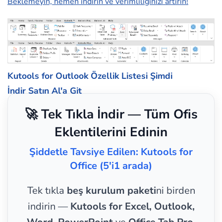
Beklemeyin, hemen indirin ve verimliliğinizi artırın!
Kutools for Outlook Özellik Listesi
Şimdi
İndir
Satın Al'a Git
🚀 Tek Tıkla İndir — Tüm Ofis
Eklentilerini Edinin
Şiddetle Tavsiye Edilen: Kutools for
Office (5'i1 arada)
Tek tıkla
beş kurulum paketi
ni birden
indirin —
Kutools for Excel, Outlook,