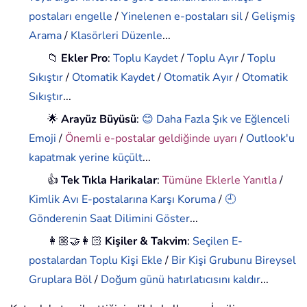
postaları engelle
/
Yinelenen e-postaları sil
/
Gelişmiş
Arama
/
Klasörleri Düzenle
...
📁
Ekler Pro
:
Toplu Kaydet
/
Toplu Ayır
/
Toplu
Sıkıştır
/
Otomatik Kaydet
/
Otomatik Ayır
/
Otomatik
Sıkıştır
...
🌟
Arayüz Büyüsü
:
😊 Daha Fazla Şık ve Eğlenceli
Emoji
/
Önemli e-postalar geldiğinde uyarı
/
Outlook'u
kapatmak yerine küçült
...
👍
Tek Tıkla Harikalar
:
Tümüne Eklerle Yanıtla
/
Kimlik Avı E-postalarına Karşı Koruma
/
🕘
Gönderenin Saat Dilimini Göster
...
👩🏼‍🤝‍👩🏻
Kişiler & Takvim
:
Seçilen E-
postalardan Toplu Kişi Ekle
/
Bir Kişi Grubunu Bireysel
Gruplara Böl
/
Doğum günü hatırlatıcısını kaldır
...