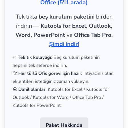
Office (5'i1 arada)
Tek tıkla
beş kurulum paketi
ni birden
indirin —
Kutools for Excel, Outlook,
Word, PowerPoint
ve
Office Tab Pro
.
Şimdi indir!
✅
Tek tık kolaylığı
: Beş kurulum paketinin
hepsini tek seferde indirin.
🚀
Her türlü Ofis görevi için hazır
: İhtiyacınız olan
eklentileri istediğiniz zaman yükleyin.
🧰
Dahil olanlar
: Kutools for Excel / Kutools for
Outlook / Kutools for Word / Office Tab Pro /
Kutools for PowerPoint
Paket Hakkında