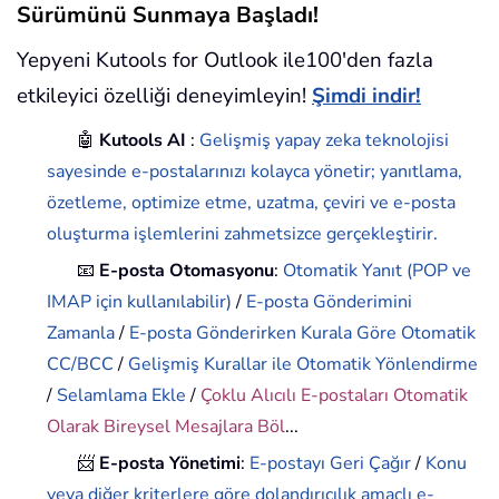
Sürümünü Sunmaya Başladı!
Yepyeni Kutools for Outlook ile100'den fazla
etkileyici özelliği deneyimleyin!
Şimdi indir!
🤖
Kutools AI
:
Gelişmiş yapay zeka teknolojisi
sayesinde e-postalarınızı kolayca yönetir; yanıtlama,
özetleme, optimize etme, uzatma, çeviri ve e-posta
oluşturma işlemlerini zahmetsizce gerçekleştirir.
📧
E-posta Otomasyonu
:
Otomatik Yanıt (POP ve
IMAP için kullanılabilir)
/
E-posta Gönderimini
Zamanla
/
E-posta Gönderirken Kurala Göre Otomatik
CC/BCC
/
Gelişmiş Kurallar ile Otomatik Yönlendirme
/
Selamlama Ekle
/
Çoklu Alıcılı E-postaları Otomatik
Olarak Bireysel Mesajlara Böl
...
📨
E-posta Yönetimi
:
E-postayı Geri Çağır
/
Konu
veya diğer kriterlere göre dolandırıcılık amaçlı e-