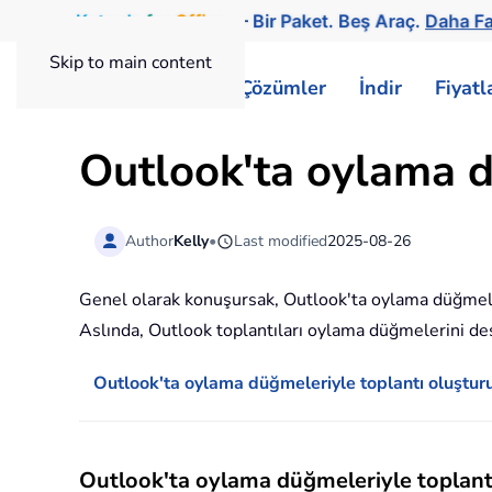
Kutools
for
Office
— Bir Paket. Beş Araç.
Daha Fa
Skip to main content
ExtendOffice
Çözümler
İndir
Fiyat
Outlook'ta oylama d
Author
Kelly
•
Last modified
2025-08-26
Genel olarak konuşursak, Outlook'ta oylama düğmele
Aslında, Outlook toplantıları oylama düğmelerini de
Outlook'ta oylama düğmeleriyle toplantı oluştur
Outlook'ta oylama düğmeleriyle toplant