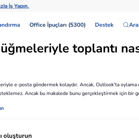
zla İş Yapın.
landırma
Office İpuçları (5300)
Destek
Ar
üğmeleriyle toplantı nas
riyle e-posta göndermek kolaydır. Ancak, Outlook'ta oylama 
steklemez. Ancak bu makalede bunu gerçekleştirmek için bir geç
un
ı oluşturun