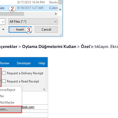
çenekler
>
Oylama Düğmelerini Kullan
>
Özel
'e tıklayın. Ek