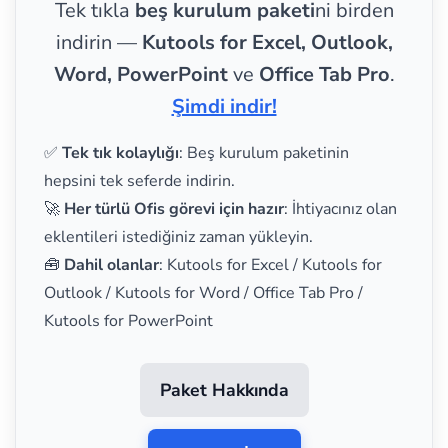
Tek tıkla
beş kurulum paketi
ni birden
indirin —
Kutools for Excel, Outlook,
Word, PowerPoint
ve
Office Tab Pro
.
Şimdi indir!
✅
Tek tık kolaylığı
: Beş kurulum paketinin
hepsini tek seferde indirin.
🚀
Her türlü Ofis görevi için hazır
: İhtiyacınız olan
eklentileri istediğiniz zaman yükleyin.
🧰
Dahil olanlar
: Kutools for Excel / Kutools for
Outlook / Kutools for Word / Office Tab Pro /
Kutools for PowerPoint
Paket Hakkında