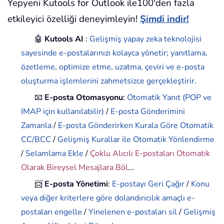
Yepyeni Kutools for Outlook ile100'den fazla
etkileyici özelliği deneyimleyin!
Şimdi indir!
🤖
Kutools AI
:
Gelişmiş yapay zeka teknolojisi
sayesinde e-postalarınızı kolayca yönetir; yanıtlama,
özetleme, optimize etme, uzatma, çeviri ve e-posta
oluşturma işlemlerini zahmetsizce gerçekleştirir.
📧
E-posta Otomasyonu
:
Otomatik Yanıt (POP ve
IMAP için kullanılabilir)
/
E-posta Gönderimini
Zamanla
/
E-posta Gönderirken Kurala Göre Otomatik
CC/BCC
/
Gelişmiş Kurallar ile Otomatik Yönlendirme
/
Selamlama Ekle
/
Çoklu Alıcılı E-postaları Otomatik
Olarak Bireysel Mesajlara Böl
...
📨
E-posta Yönetimi
:
E-postayı Geri Çağır
/
Konu
veya diğer kriterlere göre dolandırıcılık amaçlı e-
postaları engelle
/
Yinelenen e-postaları sil
/
Gelişmiş