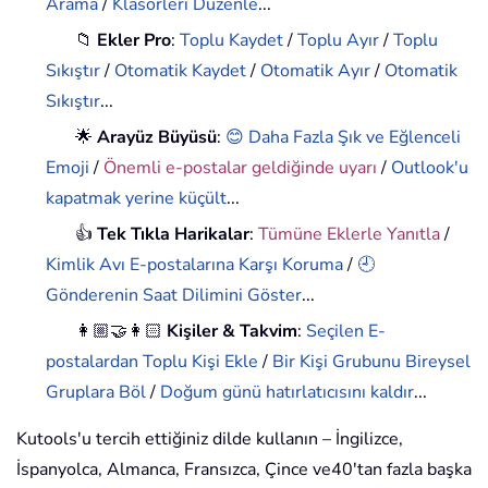
Arama
/
Klasörleri Düzenle
...
📁
Ekler Pro
:
Toplu Kaydet
/
Toplu Ayır
/
Toplu
Sıkıştır
/
Otomatik Kaydet
/
Otomatik Ayır
/
Otomatik
Sıkıştır
...
🌟
Arayüz Büyüsü
:
😊 Daha Fazla Şık ve Eğlenceli
Emoji
/
Önemli e-postalar geldiğinde uyarı
/
Outlook'u
kapatmak yerine küçült
...
👍
Tek Tıkla Harikalar
:
Tümüne Eklerle Yanıtla
/
Kimlik Avı E-postalarına Karşı Koruma
/
🕘
Gönderenin Saat Dilimini Göster
...
👩🏼‍🤝‍👩🏻
Kişiler & Takvim
:
Seçilen E-
postalardan Toplu Kişi Ekle
/
Bir Kişi Grubunu Bireysel
Gruplara Böl
/
Doğum günü hatırlatıcısını kaldır
...
Kutools'u tercih ettiğiniz dilde kullanın – İngilizce,
İspanyolca, Almanca, Fransızca, Çince ve40'tan fazla başka