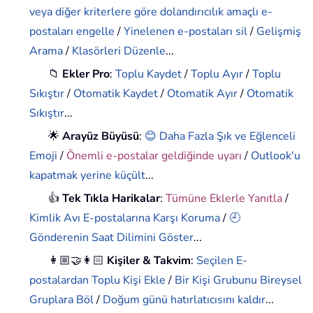
veya diğer kriterlere göre dolandırıcılık amaçlı e-
postaları engelle
/
Yinelenen e-postaları sil
/
Gelişmiş
Arama
/
Klasörleri Düzenle
...
📁
Ekler Pro
:
Toplu Kaydet
/
Toplu Ayır
/
Toplu
Sıkıştır
/
Otomatik Kaydet
/
Otomatik Ayır
/
Otomatik
Sıkıştır
...
🌟
Arayüz Büyüsü
:
😊 Daha Fazla Şık ve Eğlenceli
Emoji
/
Önemli e-postalar geldiğinde uyarı
/
Outlook'u
kapatmak yerine küçült
...
👍
Tek Tıkla Harikalar
:
Tümüne Eklerle Yanıtla
/
Kimlik Avı E-postalarına Karşı Koruma
/
🕘
Gönderenin Saat Dilimini Göster
...
👩🏼‍🤝‍👩🏻
Kişiler & Takvim
:
Seçilen E-
postalardan Toplu Kişi Ekle
/
Bir Kişi Grubunu Bireysel
Gruplara Böl
/
Doğum günü hatırlatıcısını kaldır
...