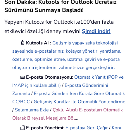
Son Dakika: Kutools for Outlook Ücretsiz
Sürümünü Sunmaya Başladı!
Yepyeni Kutools for Outlook ile100'den fazla
etkileyici özelliği deneyimleyin!
Şimdi indir!
🤖
Kutools AI
:
Gelişmiş yapay zeka teknolojisi
sayesinde e-postalarınızı kolayca yönetir; yanıtlama,
özetleme, optimize etme, uzatma, çeviri ve e-posta
oluşturma işlemlerini zahmetsizce gerçekleştirir.
📧
E-posta Otomasyonu
:
Otomatik Yanıt (POP ve
IMAP için kullanılabilir)
/
E-posta Gönderimini
Zamanla
/
E-posta Gönderirken Kurala Göre Otomatik
CC/BCC
/
Gelişmiş Kurallar ile Otomatik Yönlendirme
/
Selamlama Ekle
/
Çoklu Alıcılı E-postaları Otomatik
Olarak Bireysel Mesajlara Böl
...
📨
E-posta Yönetimi
:
E-postayı Geri Çağır
/
Konu