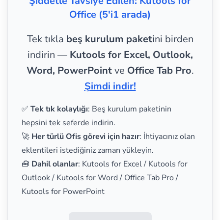
Şiddetle Tavsiye Edilen: Kutools for
Office (5'i1 arada)
Tek tıkla
beş kurulum paketi
ni birden
indirin —
Kutools for Excel, Outlook,
Word, PowerPoint
ve
Office Tab Pro
.
Şimdi indir!
✅
Tek tık kolaylığı
: Beş kurulum paketinin
hepsini tek seferde indirin.
🚀
Her türlü Ofis görevi için hazır
: İhtiyacınız olan
eklentileri istediğiniz zaman yükleyin.
🧰
Dahil olanlar
: Kutools for Excel / Kutools for
Outlook / Kutools for Word / Office Tab Pro /
Kutools for PowerPoint