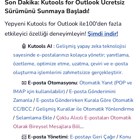
Son Dakika: Kutools for Outlook Ücretsiz
Sürümünü Sunmaya Başladı!
Yepyeni Kutools for Outlook ile100'den fazla
etkileyici özelliği deneyimleyin!
Şimdi indir!
🤖
Kutools AI
:
Gelişmiş yapay zeka teknolojisi
sayesinde e-postalarınızı kolayca yönetir; yanıtlama,
özetleme, optimize etme, uzatma, çeviri ve e-posta
oluşturma işlemlerini zahmetsizce gerçekleştirir.
📧
E-posta Otomasyonu
:
Otomatik Yanıt (POP ve
IMAP için kullanılabilir)
/
E-posta Gönderimini
Zamanla
/
E-posta Gönderirken Kurala Göre Otomatik
CC/BCC
/
Gelişmiş Kurallar ile Otomatik Yönlendirme
/
Selamlama Ekle
/
Çoklu Alıcılı E-postaları Otomatik
Olarak Bireysel Mesajlara Böl
...
📨
E-posta Yönetimi
:
E-postayı Geri Çağır
/
Konu