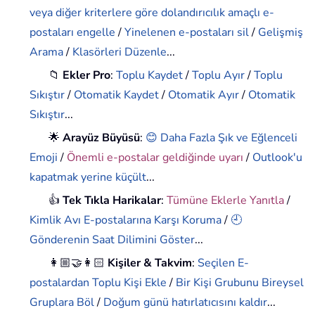
veya diğer kriterlere göre dolandırıcılık amaçlı e-
postaları engelle
/
Yinelenen e-postaları sil
/
Gelişmiş
Arama
/
Klasörleri Düzenle
...
📁
Ekler Pro
:
Toplu Kaydet
/
Toplu Ayır
/
Toplu
Sıkıştır
/
Otomatik Kaydet
/
Otomatik Ayır
/
Otomatik
Sıkıştır
...
🌟
Arayüz Büyüsü
:
😊 Daha Fazla Şık ve Eğlenceli
Emoji
/
Önemli e-postalar geldiğinde uyarı
/
Outlook'u
kapatmak yerine küçült
...
👍
Tek Tıkla Harikalar
:
Tümüne Eklerle Yanıtla
/
Kimlik Avı E-postalarına Karşı Koruma
/
🕘
Gönderenin Saat Dilimini Göster
...
👩🏼‍🤝‍👩🏻
Kişiler & Takvim
:
Seçilen E-
postalardan Toplu Kişi Ekle
/
Bir Kişi Grubunu Bireysel
Gruplara Böl
/
Doğum günü hatırlatıcısını kaldır
...