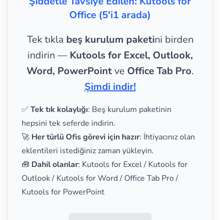
Şiddetle Tavsiye Edilen: Kutools for
Office (5'i1 arada)
Tek tıkla
beş kurulum paketi
ni birden
indirin —
Kutools for Excel, Outlook,
Word, PowerPoint
ve
Office Tab Pro
.
Şimdi indir!
✅
Tek tık kolaylığı
: Beş kurulum paketinin
hepsini tek seferde indirin.
🚀
Her türlü Ofis görevi için hazır
: İhtiyacınız olan
eklentileri istediğiniz zaman yükleyin.
🧰
Dahil olanlar
: Kutools for Excel / Kutools for
Outlook / Kutools for Word / Office Tab Pro /
Kutools for PowerPoint