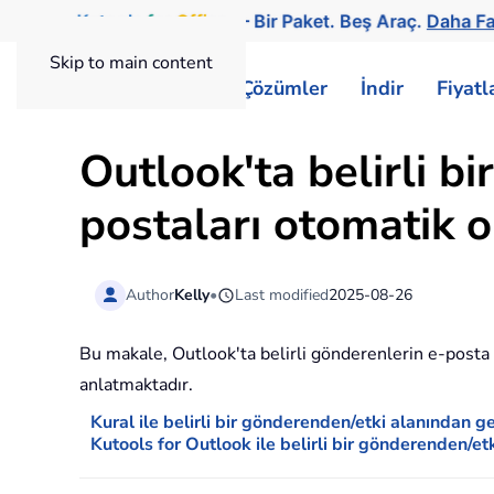
Kutools
for
Office
— Bir Paket. Beş Araç.
Daha Fa
Skip to main content
ExtendOffice
Çözümler
İndir
Fiyat
Outlook'ta belirli b
postaları otomatik o
Author
Kelly
•
Last modified
2025-08-26
Bu makale, Outlook'ta belirli gönderenlerin e-posta 
anlatmaktadır.
Kural ile belirli bir gönderenden/etki alanından 
Kutools for Outlook ile belirli bir gönderenden/e